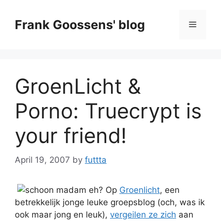
Skip
to
Frank Goossens' blog
Menu
content
GroenLicht &
Porno: Truecrypt is
your friend!
April 19, 2007
by
futtta
Op
Groenlicht
, een
betrekkelijk jonge leuke groepsblog (och, was ik
ook maar jong en leuk),
vergeilen ze zich
aan