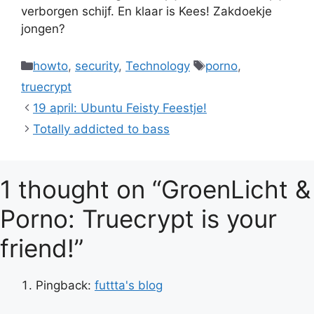
verborgen schijf. En klaar is Kees! Zakdoekje
jongen?
Categories
Tags
howto
,
security
,
Technology
porno
,
truecrypt
19 april: Ubuntu Feisty Feestje!
Totally addicted to bass
1 thought on “GroenLicht &
Porno: Truecrypt is your
friend!”
Pingback:
futtta's blog