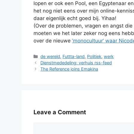
lopen er ook een Pool, een Egyptenaar e
het nog niet eens over mijn online-kennisse
daar eigenlijk echt goed bij. Yihaa!
(Over de problemen, vragen en angst die
moeten we het later zeker nog eens hebbe
over de nieuwe
‘monocultuur’ waar Nico
Categories
de wereld
,
Futtta-land
,
Politiek
,
werk
Dienstmededeling: verhuis rss-feed
The Reference joins Emakina
Leave a Comment
Comment