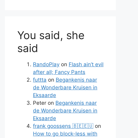
You said, she
said
RandoPlay
on
Flash ain’t evil
after all; Fancy Pants
futtta
on
Begankenis naar
de Wonderbare Kruisen in
Eksaarde
Peter
on
Begankenis naar
de Wonderbare Kruisen in
Eksaarde
frank goossens 🇧🇪🇪🇺
on
How to go block-less with