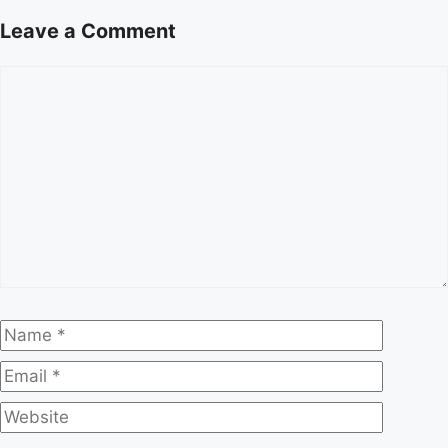
Leave a Comment
Comment
Name
Email
Website