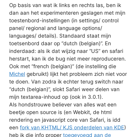
Op basis van wat ik links en rechts las, ben ik
dan aan het experimenteren geslagen met mijn
toestenbord-instellingen (in settings/ control
panel/ regional and language options/
languages/ details). Standaard staat mijn
toetsenbord daar op “dutch (belgian)”. En
inderdaad: als ik dat wijzig naar “US” en safari
herstart, kan ik de bug niet meer reproduceren.
Ook met “french (belgian)” (de instelling die
Michel
gebruikt) lijkt het probleem zich niet voor
te doen. Van zodra ik echter terug switch naar
“dutch (belgian)”, slokt Safari weer delen van
mijn textarea-inhoud op (ook in 3.0.1).
Als hondstrouwe believer van alles wat een
beetje open source is (en Webkit, de html
rendering en javascript core van Safari, is idd
een
fork van
KHTML/ KJS onderdelen van KDE
)
heb ik die info proper
toegevoegd aan de