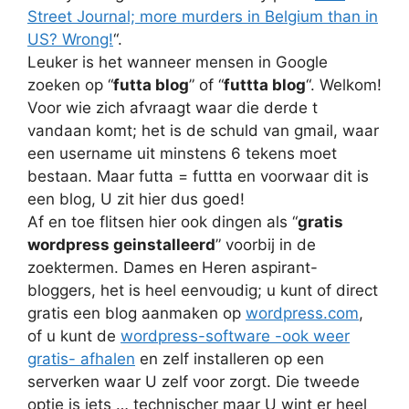
Street Journal; more murders in Belgium than in
US? Wrong!
“.
Leuker is het wanneer mensen in Google
zoeken op “
futta blog
” of “
futtta blog
“. Welkom!
Voor wie zich afvraagt waar die derde t
vandaan komt; het is de schuld van gmail, waar
een username uit minstens 6 tekens moet
bestaan. Maar futta = futtta en voorwaar dit is
een blog, U zit hier dus goed!
Af en toe flitsen hier ook dingen als “
gratis
wordpress geinstalleerd
” voorbij in de
zoektermen. Dames en Heren aspirant-
bloggers, het is heel eenvoudig; u kunt of direct
gratis een blog aanmaken op
wordpress.com
,
of u kunt de
wordpress-software -ook weer
gratis- afhalen
en zelf installeren op een
serverken waar U zelf voor zorgt. Die tweede
optie is iets … technischer maar U wint er heel