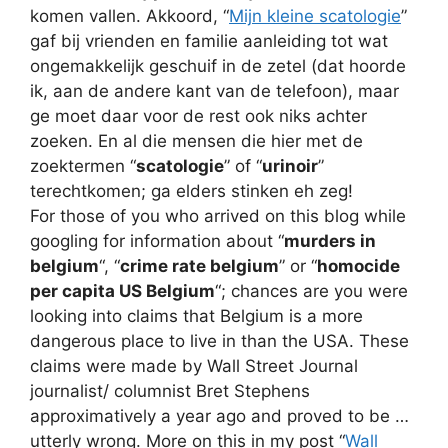
komen vallen. Akkoord, “
Mijn kleine scatologie
”
gaf bij vrienden en familie aanleiding tot wat
ongemakkelijk geschuif in de zetel (dat hoorde
ik, aan de andere kant van de telefoon), maar
ge moet daar voor de rest ook niks achter
zoeken. En al die mensen die hier met de
zoektermen “
scatologie
” of “
urinoir
”
terechtkomen; ga elders stinken eh zeg!
For those of you who arrived on this blog while
googling for information about “
murders in
belgium
“, “
crime rate belgium
” or “
homocide
per capita US Belgium
“; chances are you were
looking into claims that Belgium is a more
dangerous place to live in than the USA. These
claims were made by Wall Street Journal
journalist/ columnist Bret Stephens
approximatively a year ago and proved to be …
utterly wrong. More on this in my post “
Wall