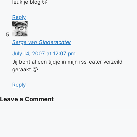
leuk je blog 🙂
Reply
Serge van Ginderachter
July 14, 2007 at 12:07 pm
Jij bent al een tijdje in mijn rss-eater verzeild
geraakt 🙂
Reply
Leave a Comment
Comment