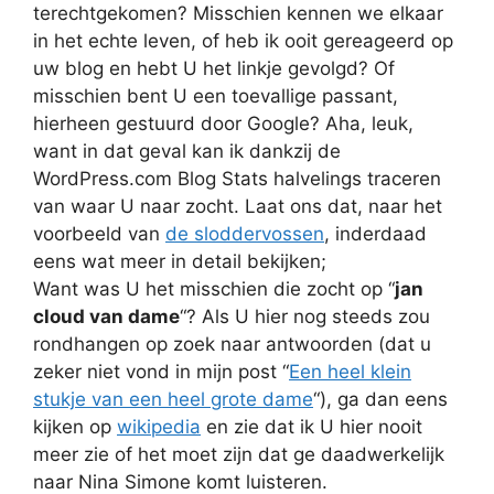
terechtgekomen? Misschien kennen we elkaar
in het echte leven, of heb ik ooit gereageerd op
uw blog en hebt U het linkje gevolgd? Of
misschien bent U een toevallige passant,
hierheen gestuurd door Google? Aha, leuk,
want in dat geval kan ik dankzij de
WordPress.com Blog Stats halvelings traceren
van waar U naar zocht. Laat ons dat, naar het
voorbeeld van
de sloddervossen
, inderdaad
eens wat meer in detail bekijken;
Want was U het misschien die zocht op “
jan
cloud van dame
“? Als U hier nog steeds zou
rondhangen op zoek naar antwoorden (dat u
zeker niet vond in mijn post “
Een heel klein
stukje van een heel grote dame
“), ga dan eens
kijken op
wikipedia
en zie dat ik U hier nooit
meer zie of het moet zijn dat ge daadwerkelijk
naar Nina Simone komt luisteren.