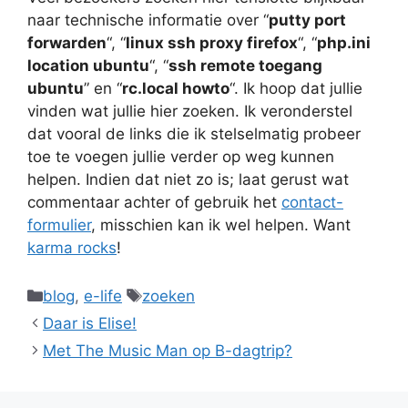
naar technische informatie over “
putty port
forwarden
“, “
linux ssh proxy firefox
“, “
php.ini
location ubuntu
“, “
ssh remote toegang
ubuntu
” en “
rc.local howto
“. Ik hoop dat jullie
vinden wat jullie hier zoeken. Ik veronderstel
dat vooral de links die ik stelselmatig probeer
toe te voegen jullie verder op weg kunnen
helpen. Indien dat niet zo is; laat gerust wat
commentaar achter of gebruik het
contact-
formulier
, misschien kan ik wel helpen. Want
karma rocks
!
Categories
Tags
blog
,
e-life
zoeken
Daar is Elise!
Met The Music Man op B-dagtrip?