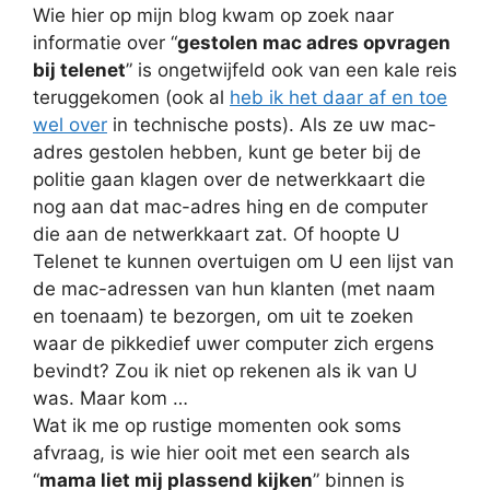
Wie hier op mijn blog kwam op zoek naar
informatie over “
gestolen mac adres opvragen
bij telenet
” is ongetwijfeld ook van een kale reis
teruggekomen (ook al
heb ik het daar af en toe
wel over
in technische posts). Als ze uw mac-
adres gestolen hebben, kunt ge beter bij de
politie gaan klagen over de netwerkkaart die
nog aan dat mac-adres hing en de computer
die aan de netwerkkaart zat. Of hoopte U
Telenet te kunnen overtuigen om U een lijst van
de mac-adressen van hun klanten (met naam
en toenaam) te bezorgen, om uit te zoeken
waar de pikkedief uwer computer zich ergens
bevindt? Zou ik niet op rekenen als ik van U
was. Maar kom …
Wat ik me op rustige momenten ook soms
afvraag, is wie hier ooit met een search als
“
mama liet mij plassend kijken
” binnen is