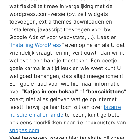
wat flexibiliteit mee in vergelijking met de
wordpress.com-versie (bv. zelf widgets
toevoegen, extra themes downloaden en
installeren, javascript toevoegen voor bv.
Google Ads of voor web-stats, …). Lees er
“
Installing WordPress
” even op na en als U dat
vriendelijk vraagt -en mij vertrouwt- dan wil ik
wel even een handje toesteken. Een beetje
goeie karma is altijd leuk en wie weet kunt U
wel goed behangen, da’s altijd meegenomen!
Een goeie raad voor wie hier naar informatie
over “
Katjes in een bokaal
” of “
bonsaikittens
”
zoekt; niet alles geloven wat ge op internet
leest! Terwijl ge hier toch zijt om over
bizarre
huisdieren allerhande
te lezen, kunt ge beter
ook eens doorklikken naar de hoaxbusters van
snopes.com
.
Veel bezoekers zoeken hier tenslotte blijkbaar