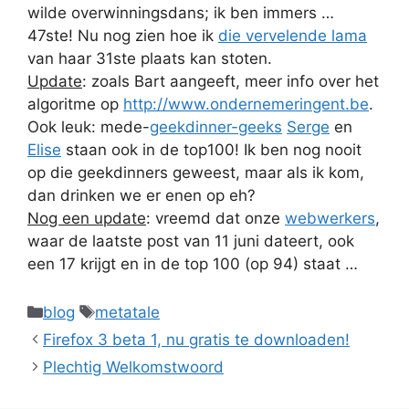
wilde overwinningsdans; ik ben immers …
47ste! Nu nog zien hoe ik
die vervelende lama
van haar 31ste plaats kan stoten.
Update
: zoals Bart aangeeft, meer info over het
algoritme op
http://www.ondernemeringent.be
.
Ook leuk: mede-
geekdinner-geeks
Serge
en
Elise
staan ook in de top100! Ik ben nog nooit
op die geekdinners geweest, maar als ik kom,
dan drinken we er enen op eh?
Nog een update
: vreemd dat onze
webwerkers
,
waar de laatste post van 11 juni dateert, ook
een 17 krijgt en in de top 100 (op 94) staat …
Categories
Tags
blog
metatale
Firefox 3 beta 1, nu gratis te downloaden!
Plechtig Welkomstwoord