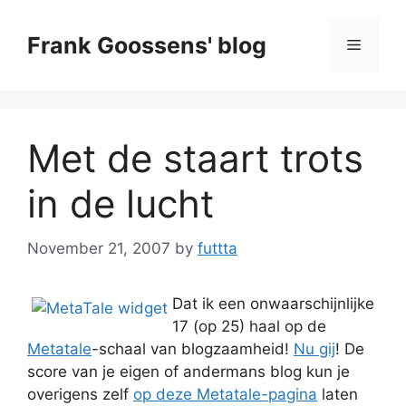
Skip
to
Frank Goossens' blog
Menu
content
Met de staart trots
in de lucht
November 21, 2007
by
futtta
Dat ik een onwaarschijnlijke
17 (op 25) haal op de
Metatale
-schaal van blogzaamheid!
Nu gij
! De
score van je eigen of andermans blog kun je
overigens zelf
op deze Metatale-pagina
laten