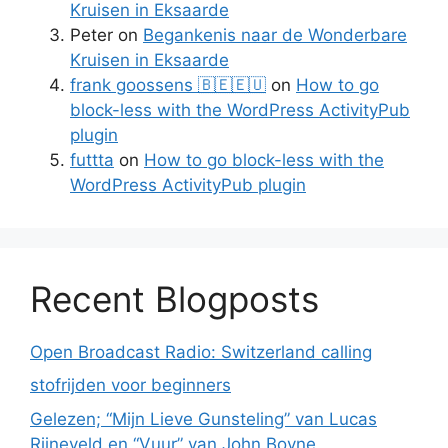
Kruisen in Eksaarde
Peter
on
Begankenis naar de Wonderbare
Kruisen in Eksaarde
frank goossens 🇧🇪🇪🇺
on
How to go
block-less with the WordPress ActivityPub
plugin
futtta
on
How to go block-less with the
WordPress ActivityPub plugin
Recent Blogposts
Open Broadcast Radio: Switzerland calling
stofrijden voor beginners
Gelezen; “Mijn Lieve Gunsteling” van Lucas
Rijneveld en “Vuur” van John Boyne