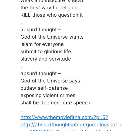
weak and insecure is BEST
the best way for religion
KILL those who question it
.
absurd thought –
God of the Universe wants
Islam for everyone
submit to glorious life
slavery and servitude
.
absurd thought –
God of the Universe says
outlaw self-defense
exposing violent crimes
shall be deemed hate speech
.
http://www.themoviefitna.com/?p=52
http://absurdthoughtsaboutgod.blogspot.c