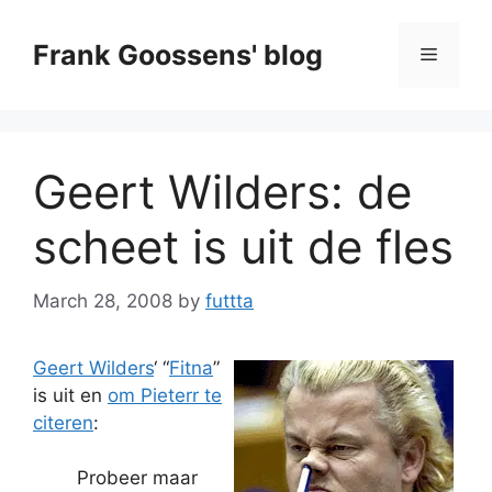
Skip
to
Frank Goossens' blog
Menu
content
Geert Wilders: de
scheet is uit de fles
March 28, 2008
by
futtta
Geert Wilders
‘ “
Fitna
”
is uit en
om Pieterr te
citeren
:
Probeer maar