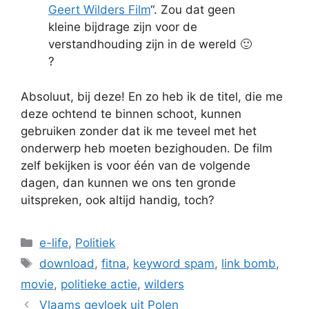
Geert Wilders Film
“. Zou dat geen
kleine bijdrage zijn voor de
verstandhouding zijn in de wereld 🙂
?
Absoluut, bij deze! En zo heb ik de titel, die me
deze ochtend te binnen schoot, kunnen
gebruiken zonder dat ik me teveel met het
onderwerp heb moeten bezighouden. De film
zelf bekijken is voor één van de volgende
dagen, dan kunnen we ons ten gronde
uitspreken, ook altijd handig, toch?
Categories
e-life
,
Politiek
Tags
download
,
fitna
,
keyword spam
,
link bomb
,
movie
,
politieke actie
,
wilders
Vlaams gevloek uit Polen