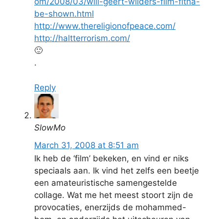
om/2008/03/will-geert-wilders-film-fitna-
be-shown.html
http://www.thereligionofpeace.com/
http://haltterrorism.com/
🙂
.
Reply
SlowMo
March 31, 2008 at 8:51 am
Ik heb de ‘film’ bekeken, en vind er niks
speciaals aan. Ik vind het zelfs een beetje
een amateuristische samengestelde
collage. Wat me het meest stoort zijn de
provocaties, enerzijds de mohammed-