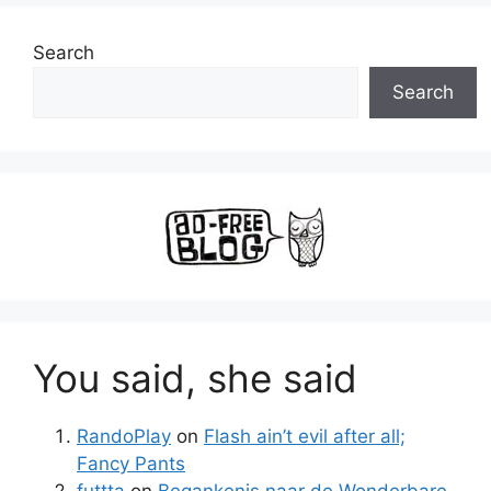
Search
Search
You said, she said
RandoPlay
on
Flash ain’t evil after all;
Fancy Pants
futtta
on
Begankenis naar de Wonderbare