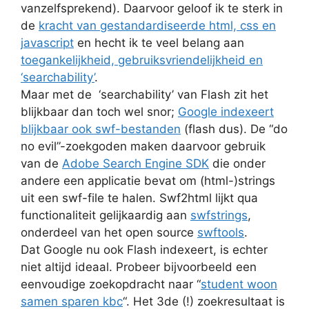
vanzelfsprekend). Daarvoor geloof ik te sterk in
de
kracht van gestandardiseerde html, css en
javascript
en hecht ik te veel belang aan
toegankelijkheid, gebruiksvriendelijkheid en
‘searchability’
.
Maar met de ‘searchability’ van Flash zit het
blijkbaar dan toch wel snor;
Google indexeert
blijkbaar ook swf-bestanden
(flash dus). De “do
no evil”-zoekgoden maken daarvoor gebruik
van de
Adobe Search Engine SDK
die onder
andere een applicatie bevat om (html-)strings
uit een swf-file te halen. Swf2html lijkt qua
functionaliteit gelijkaardig aan
swfstrings
,
onderdeel van het open source
swftools
.
Dat Google nu ook Flash indexeert, is echter
niet altijd ideaal. Probeer bijvoorbeeld een
eenvoudige zoekopdracht naar “
student woon
samen sparen kbc
“. Het 3de (!) zoekresultaat is