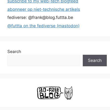
subscribe to my web-tech blogfeed
abonneer op niet-technische artikels
fediverse: @frank@blog.futtta.be
@futtta on the fediverse (mastodon)
Search
Search