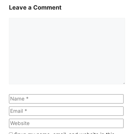
Leave a Comment
Comment
Name
Emai
Web