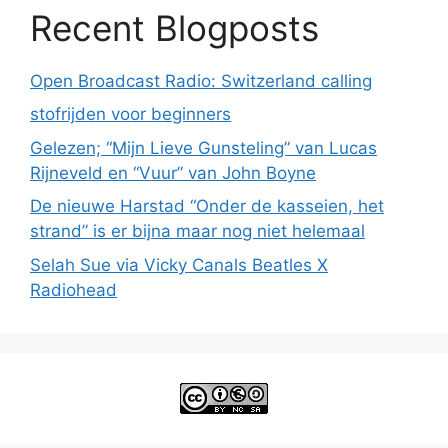
Recent Blogposts
Open Broadcast Radio: Switzerland calling
stofrijden voor beginners
Gelezen; “Mijn Lieve Gunsteling” van Lucas
Rijneveld en “Vuur” van John Boyne
De nieuwe Harstad “Onder de kasseien, het
strand” is er bijna maar nog niet helemaal
Selah Sue via Vicky Canals Beatles X
Radiohead