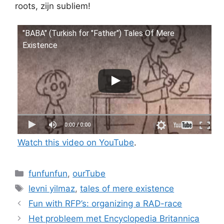
roots, zijn subliem!
"BABA" (Turkish for "Father") Tales Of Mere
Existence
Watch this video on YouTube
.
Categories
funfunfun
,
ourTube
Tags
levni yilmaz
,
tales of mere existence
Fun with RFP’s: organizing a RAD-race
Het probleem met Encyclopedia Britannica