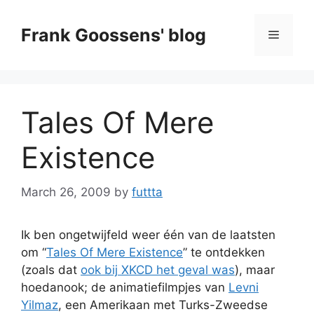
Skip
to
Frank Goossens' blog
Menu
content
Tales Of Mere
Existence
March 26, 2009
by
futtta
Ik ben ongetwijfeld weer één van de laatsten
om “
Tales Of Mere Existence
” te ontdekken
(zoals dat
ook bij XKCD het geval was
), maar
hoedanook; de animatiefilmpjes van
Levni
Yilmaz
, een Amerikaan met Turks-Zweedse