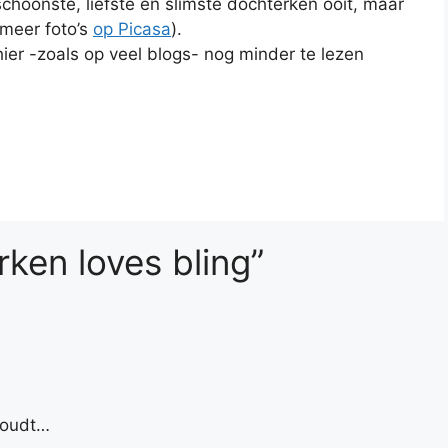
 schoonste, liefste en slimste dochterken ooit, maar
(meer foto’s
op Picasa
).
hier -zoals op veel blogs- nog minder te lezen
ken loves bling”
houdt…