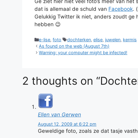
Ge ziet hier niet veel foto’s meer van het
dat is allemaal de schuld van
Facebook
. 
Gelukkig Twitter ik niet, anders zoudt ge 
hebben 😉
Categories
Tags
e-lise
,
foto
dochterken
,
elise
,
juwelen
,
kermis
As found on the web (August 7th)
Warning: your computer might be infected!
2 thoughts on “Dochter
Ellen van Gerwen
August 12, 2009 at 6:22 pm
Geweldige foto, zoals ze dat tasje vast