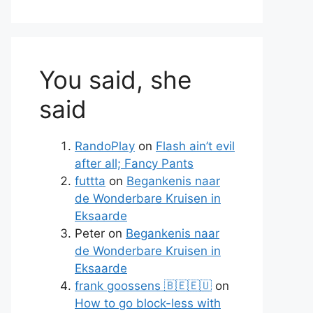
You said, she
said
RandoPlay
on
Flash ain’t evil
after all; Fancy Pants
futtta
on
Begankenis naar
de Wonderbare Kruisen in
Eksaarde
Peter
on
Begankenis naar
de Wonderbare Kruisen in
Eksaarde
frank goossens 🇧🇪🇪🇺
on
How to go block-less with