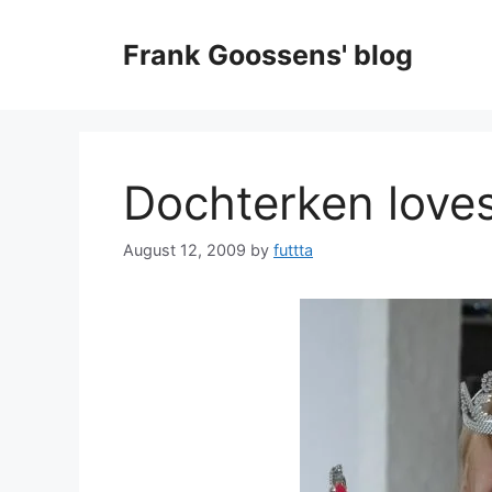
Skip
to
Frank Goossens' blog
content
Dochterken loves
August 12, 2009
by
futtta