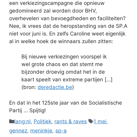
een verkiezingscampagne die opnieuw
gedomineerd zal worden door BHV,
overhevelen van bevoegdheden en faciliteiten?
Nee, ik vrees dat de heropstanding van de SP.A
niet voor juni is. En zelfs Caroline weet eigenlijk
al in welke hoek de winnaars zullen zitten:
Bij nieuwe verkiezingen voorspel ik
wel grote chaos en dat stemt me
bijzonder droevig omdat het in de
kaart speelt van extreme partijen […]
(bron:
deredactie.be
)
En dat in het 125ste jaar van de Socialistische
Partij … Spijtig!
Categories
Tags
lang:nl
,
Politiek
,
rants & raves
1 mei
,
gennez
,
meninkje
,
sp-a