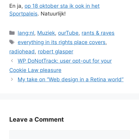
En ja,
op 18 oktober sta ik ook in het
Sportpaleis
. Natuurlijk!
Categories
lang:nl
,
Muziek
,
ourTube
,
rants & raves
Tags
everything in its rights place covers
,
radiohead
,
robert glasper
WP DoNotTrack: user opt-out for your
Cookie Law pleasure
My take on “Web design in a Retina world”
Leave a Comment
Comment