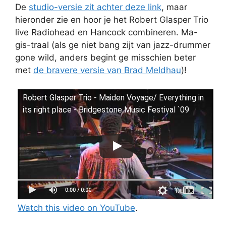
De
studio-versie zit achter deze link
, maar
hieronder zie en hoor je het Robert Glasper Trio
live Radiohead en Hancock combineren. Ma-
gis-traal (als ge niet bang zijt van jazz-drummer
gone wild, anders begint ge misschien beter
met
de bravere versie van Brad Meldhau
)!
Robert Glasper Trio - Maiden Voyage/ Everything in
its right place - Bridgestone Music Festival `09
Watch this video on YouTube
.