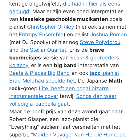
kent ge ongetwijfeld,
die had ik hier als eens
geplugd
. Maar er zijn even goed interpretaties
van
klassieke geschoolde muzikanten
zoals
pianist
Christopher O’Riley
(hier ook samen met
het
Entropy Ensemble
) en cellist
Joshua Roman
(met DJ Spooky) of hier nog
Steve Polydorou
and the Stellar Quartet
. Er is de
brave
koormeisjes
-versie van
Scala & gebroeders
Kolacny
, er is een
big band
interpretatie van
Beats & Pieces Big Band
en ook
jazz
-pianist
Brad Meldhau speelde het
. De Japanse
Math
rock
-groep
Lite heeft een nogal bizarre
instrumentale cover
terwijl
Sonos dan weer
volledig a-cappella gaat
.
Maar de hoofdprijs van deze avond gaat naar
Robert Glasper, een jazz-pianist die
“Everything” subliem laat versmelten met het
superbe
“Maiden Voyage” van Herbie Hancock
.