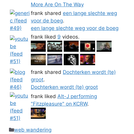
More Are On The Way
frank shared
een lange slechte weg
voor de boeg
.
een lange slechte weg voor de boeg
frank liked
9
videos.
frank shared
Dochterken wordt (te)
groot
.
Dochterken wordt (te) groot
frank liked
Alt-J performing
"Fitzpleasure" on KCRW
.
Categories
web wandering