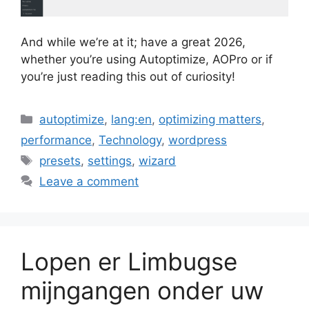
And while we’re at it; have a great 2026,
whether you’re using Autoptimize, AOPro or if
you’re just reading this out of curiosity!
Categories
autoptimize
,
lang:en
,
optimizing matters
,
performance
,
Technology
,
wordpress
Tags
presets
,
settings
,
wizard
Leave a comment
Lopen er Limbugse
mijngangen onder uw