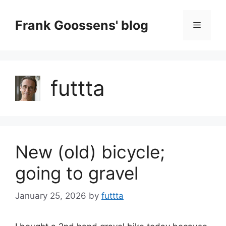
Skip
to
Frank Goossens' blog
Menu
content
futtta
New (old) bicycle;
going to gravel
January 25, 2026
by
futtta