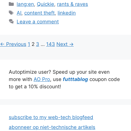
Categories
lang:en
,
Quickie
,
rants & raves
Tags
AI
,
content theft
,
linkedin
Leave a comment
Page
Page
Page
Page
←
Previous
1
2
3
…
143
Next
→
Autoptimize user? Speed up your site even
more with
AO Pro
, use
futttablog
coupon code
to get a 10% discount!
subscribe to my web-tech blogfeed
abonneer op niet-technische artikels