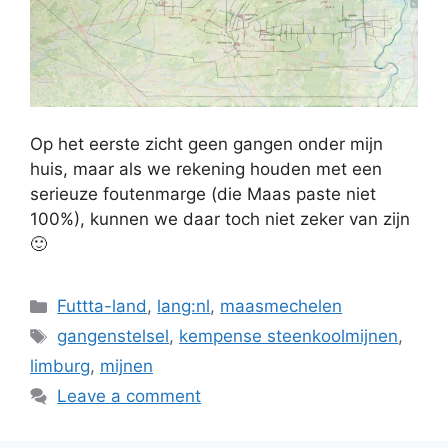
Op het eerste zicht geen gangen onder mijn
huis, maar als we rekening houden met een
serieuze foutenmarge (die Maas paste niet
100%), kunnen we daar toch niet zeker van zijn
🙂
Categories
Futtta-land
,
lang:nl
,
maasmechelen
Tags
gangenstelsel
,
kempense steenkoolmijnen
,
limburg
,
mijnen
Leave a comment