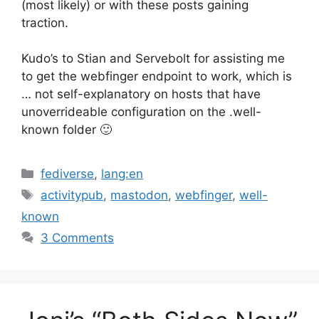
(most likely) or with these posts gaining
traction.
Kudo’s to Stian and Servebolt for assisting me
to get the webfinger endpoint to work, which is
… not self-explanatory on hosts that have
unoverrideable configuration on the .well-
known folder 🙂
Categories
fediverse
,
lang:en
Tags
activitypub
,
mastodon
,
webfinger
,
well-
known
3 Comments