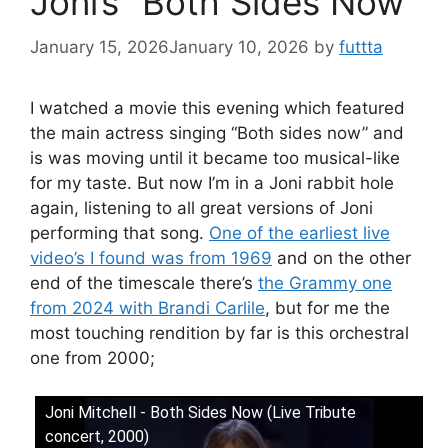
Joni’s “Both Sides Now”
January 15, 2026
January 10, 2026
by
futtta
I watched a movie this evening which featured
the main actress singing “Both sides now” and
is was moving until it became too musical-like
for my taste. But now I’m in a Joni rabbit hole
again, listening to all great versions of Joni
performing that song.
One of the earliest live
video’s I found was from 1969
and on the other
end of the timescale there’s
the Grammy one
from 2024 with Brandi Carlile
, but for me the
most touching rendition by far is this orchestral
one from 2000;
Joni Mitchell - Both Sides Now (Live Tribute
concert, 2000)