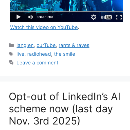
Watch this video on YouTube
.
Categories
lang:en
,
ourTube
,
rants & raves
Tags
live
,
radiohead
,
the smile
Leave a comment
Opt-out of LinkedIn’s AI
scheme now (last day
Nov. 3rd 2025)