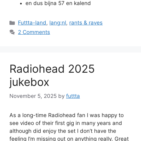
en dus bijna 57 en kalend
Categories
Futtta-land
,
lang:nl
,
rants & raves
2 Comments
Radiohead 2025
jukebox
November 5, 2025
by
futtta
As a long-time Radiohead fan I was happy to
see video of their first gig in many years and
although did enjoy the set I don’t have the
feeling I’m missing out on anything really. Great