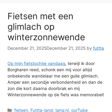
Fietsen met een
glimlach op
winterzonnewende
December 21, 2025
December 21, 2025
by
futtta
Op mijn fietstochtje vandaag
, terwijl ik door
Borgharen reed, schonk een mij voor altijd
onbekende wandelaar me een gulle glimlach.
Amper een secondje verbondenheid en dan de
zon die kort daarna doorbrak en mij
Winterzonnewende op de fiets was memorabel!
Categories
fietsen
,
Futtta-land
,
lang:nl
,
ourTube