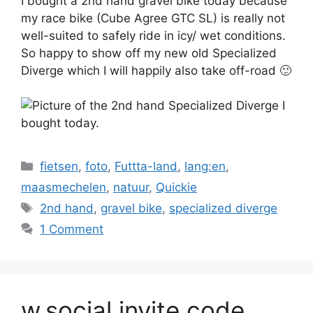
I bought a 2nd hand gravel bike today because
my race bike (Cube Agree GTC SL) is really not
well-suited to safely ride in icy/ wet conditions.
So happy to show off my new old Specialized
Diverge which I will happily also take off-road 🙂
Categories
fietsen
,
foto
,
Futtta-land
,
lang:en
,
maasmechelen
,
natuur
,
Quickie
Tags
2nd hand
,
gravel bike
,
specialized diverge
1 Comment
w.social invite code