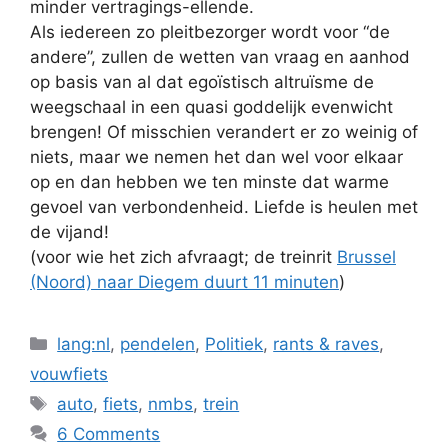
minder vertragings-ellende.
Als iedereen zo pleitbezorger wordt voor “de
andere”, zullen de wetten van vraag en aanhod
op basis van al dat egoïstisch altruïsme de
weegschaal in een quasi goddelijk evenwicht
brengen! Of misschien verandert er zo weinig of
niets, maar we nemen het dan wel voor elkaar
op en dan hebben we ten minste dat warme
gevoel van verbondenheid. Liefde is heulen met
de vijand!
(voor wie het zich afvraagt; de treinrit
Brussel
(Noord) naar Diegem duurt 11 minuten
)
Categories
lang:nl
,
pendelen
,
Politiek
,
rants & raves
,
vouwfiets
Tags
auto
,
fiets
,
nmbs
,
trein
6 Comments