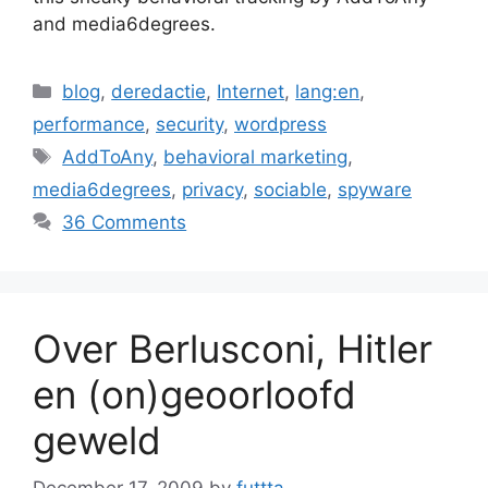
and media6degrees.
Categories
blog
,
deredactie
,
Internet
,
lang:en
,
performance
,
security
,
wordpress
Tags
AddToAny
,
behavioral marketing
,
media6degrees
,
privacy
,
sociable
,
spyware
36 Comments
Over Berlusconi, Hitler
en (on)geoorloofd
geweld