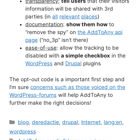
transparency
;
tell users
that their visitors’
information will be shared with 3rd
parties (in
all
relevant
places
)
documentation
:
show them how
to
“remove the spy” on
the AddToAny api
page
(“no_3p” isn’t there)
ease-of-use
: allow the tracking to be
disabled with
a simple checkbox
in the
WordPress
and
Drupal
plugins
The opt-out code is a important first step and
I’m sure
concerns such as those voiced on the
WordPress-forums
will help AddToAny to
further make the right decisions!
Categories
blog
,
deredactie
,
drupal
,
Internet
,
lang:en
,
wordpress
Tags