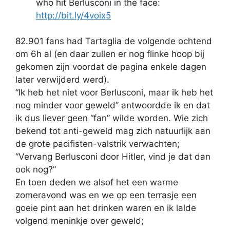
who hit Berlusconi in the face:
http://bit.ly/4voix5
82.901 fans had Tartaglia de volgende ochtend
om 6h al (en daar zullen er nog flinke hoop bij
gekomen zijn voordat de
pagina
enkele dagen
later verwijderd werd).
“Ik heb het niet voor Berlusconi, maar ik heb het
nog minder voor geweld” antwoordde ik en dat
ik dus liever geen “fan” wilde worden. Wie zich
bekend tot anti-geweld mag zich natuurlijk aan
de grote pacifisten-valstrik verwachten;
“Vervang Berlusconi door Hitler, vind je dat dan
ook nog?”
En toen deden we alsof het een warme
zomeravond was en we op een terrasje een
goeie pint aan het drinken waren en ik lalde
volgend meninkje over geweld;