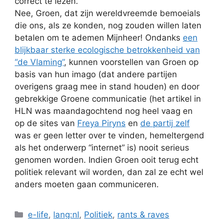
correct te lezen.
Nee, Groen, dat zijn wereldvreemde bemoeials
die ons, als ze konden, nog zouden willen laten
betalen om te ademen Mijnheer! Ondanks
een
blijkbaar sterke ecologische betrokkenheid van
“de Vlaming”
, kunnen voorstellen van Groen op
basis van hun imago (dat andere partijen
overigens graag mee in stand houden) en door
gebrekkige Groene communicatie (het artikel in
HLN was maandagochtend nog heel vaag en
op de sites van
Freya Piryns
en
de partij zelf
was er geen letter over te vinden, hemeltergend
als het onderwerp “internet” is) nooit serieus
genomen worden. Indien Groen ooit terug echt
politiek relevant wil worden, dan zal ze echt wel
anders moeten gaan communiceren.
Categories
e-life
,
lang:nl
,
Politiek
,
rants & raves