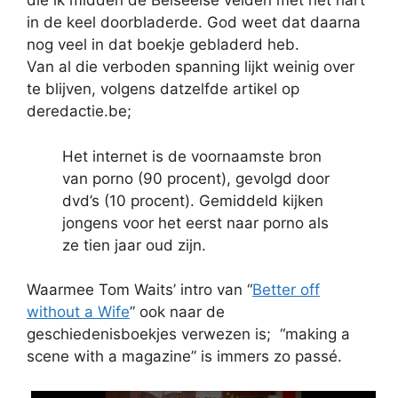
die ik midden de Belseelse velden met het hart
in de keel doorbladerde. God weet dat daarna
nog veel in dat boekje gebladerd heb.
Van al die verboden spanning lijkt weinig over
te blijven, volgens datzelfde artikel op
deredactie.be;
Het internet is de voornaamste bron
van porno (90 procent), gevolgd door
dvd’s (10 procent). Gemiddeld kijken
jongens voor het eerst naar porno als
ze tien jaar oud zijn.
Waarmee Tom Waits’ intro van “
Better off
without a Wife
” ook naar de
geschiedenisboekjes verwezen is; “making a
scene with a magazine” is immers zo passé.