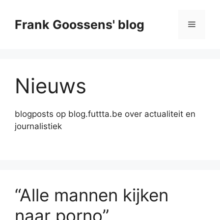
Skip
to
Frank Goossens' blog
Menu
content
Nieuws
blogposts op blog.futtta.be over actualiteit en
journalistiek
“Alle mannen kijken
naar porno”