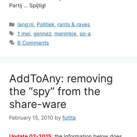
Partij … Spijtig!
Categories
lang:nl
,
Politiek
,
rants & raves
Tags
1 mei
,
gennez
,
meninkje
,
sp-a
6 Comments
AddToAny: removing
the “spy” from the
share-ware
February 15, 2010
by
futtta
Update 02-2015
: the information below does