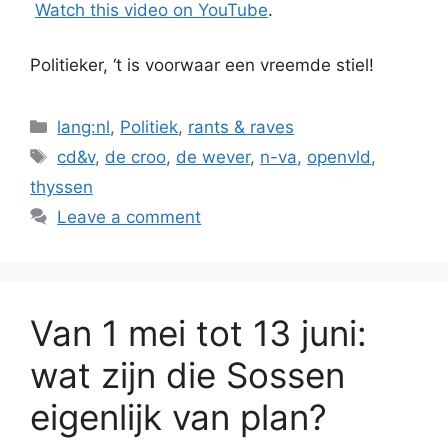
Watch this video on YouTube
.
Politieker, ‘t is voorwaar een vreemde stiel!
Categories
lang:nl
,
Politiek
,
rants & raves
Tags
cd&v
,
de croo
,
de wever
,
n-va
,
openvld
,
thyssen
Leave a comment
Van 1 mei tot 13 juni:
wat zijn die Sossen
eigenlijk van plan?