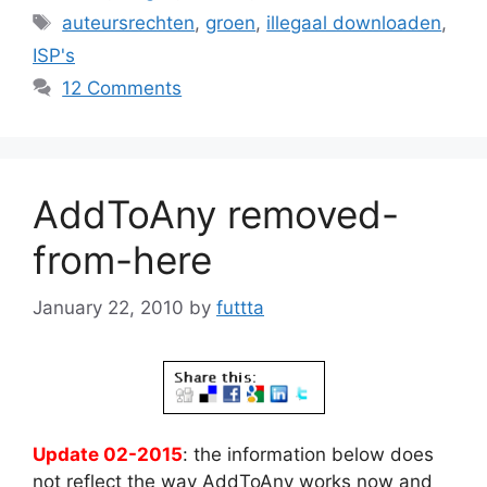
Tags
auteursrechten
,
groen
,
illegaal downloaden
,
ISP's
12 Comments
AddToAny removed-
from-here
January 22, 2010
by
futtta
Update 02-2015
: the information below does
not reflect the way AddToAny works now and