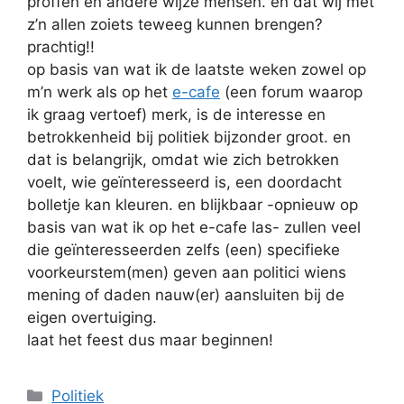
proffen en andere wijze mensen. en dat wij met
z’n allen zoiets teweeg kunnen brengen?
prachtig!!
op basis van wat ik de laatste weken zowel op
m’n werk als op het
e-cafe
(een forum waarop
ik graag vertoef) merk, is de interesse en
betrokkenheid bij politiek bijzonder groot. en
dat is belangrijk, omdat wie zich betrokken
voelt, wie geïnteresseerd is, een doordacht
bolletje kan kleuren. en blijkbaar -opnieuw op
basis van wat ik op het e-cafe las- zullen veel
die geïnteresseerden zelfs (een) specifieke
voorkeurstem(men) geven aan politici wiens
mening of daden nauw(er) aansluiten bij de
eigen overtuiging.
laat het feest dus maar beginnen!
Categories
Politiek