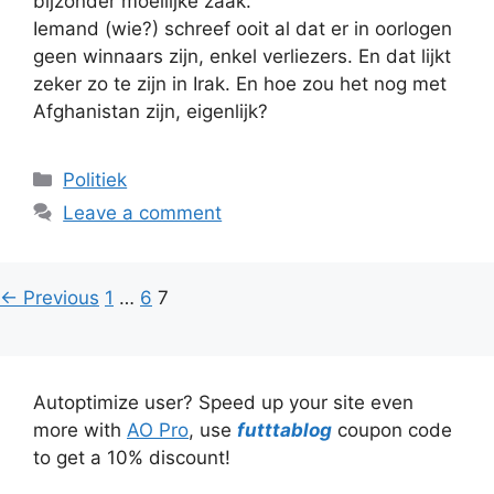
bijzonder moeilijke zaak.
Iemand (wie?) schreef ooit al dat er in oorlogen
geen winnaars zijn, enkel verliezers. En dat lijkt
zeker zo te zijn in Irak. En hoe zou het nog met
Afghanistan zijn, eigenlijk?
Categories
Politiek
Leave a comment
Page
Page
Page
←
Previous
1
…
6
7
Autoptimize user? Speed up your site even
more with
AO Pro
, use
futttablog
coupon code
to get a 10% discount!