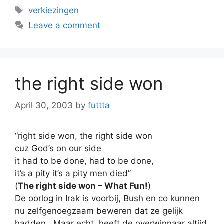
Tags
verkiezingen
Leave a comment
the right side won
April 30, 2003
by
futtta
“right side won, the right side won
cuz God’s on our side
it had to be done, had to be done,
it’s a pity it’s a pity men died”
(
The right side won – What Fun!
)
De oorlog in Irak is voorbij, Bush en co kunnen
nu zelfgenoegzaam beweren dat ze gelijk
hadden.. Maar echt, heeft de overwinnaar altijd