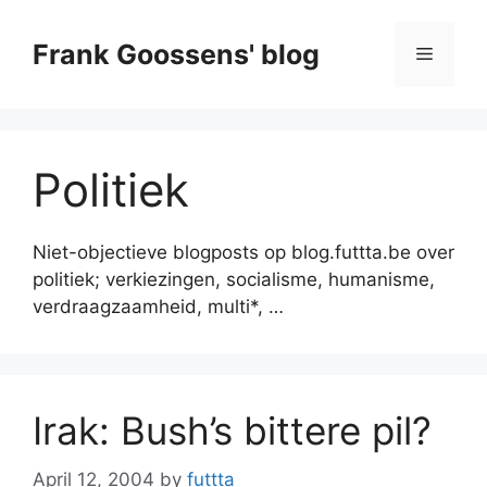
Skip
to
Frank Goossens' blog
Menu
content
Politiek
Niet-objectieve blogposts op blog.futtta.be over
politiek; verkiezingen, socialisme, humanisme,
verdraagzaamheid, multi*, …
Irak: Bush’s bittere pil?
April 12, 2004
by
futtta