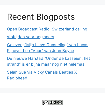
Recent Blogposts
Open Broadcast Radio: Switzerland calling
stofrijden voor beginners
Gelezen; “Mijn Lieve Gunsteling” van Lucas
Rijneveld en “Vuur” van John Boyne
De nieuwe Harstad “Onder de kasseien, het
strand” is er bijna maar nog niet helemaal
Selah Sue via Vicky Canals Beatles X
Radiohead