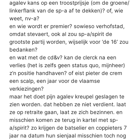
agalev kans op een troostprijsje (om de groene/
linkerflank van de sp-a af te dekken)? of, wie
weet, nv-a?
en wie wordt er premier? sowieso verhofstad,
omdat stevaert, ook al zou sp-a/spirit de
grootste partij worden, wijselijk voor ‘de 16’ zou
bedanken?
en wat met de cd&v? kan de clerck na een
verlies (het is zelfs geen status quo, mijnheer)
z’n positie handhaven? of eist pieter de crem
een scalp, een jaar voor de vlaamse
verkiezingen?
maar het doet pijn agalev kreupel geslagen te
zien worden. dat hebben ze niet verdient. laat
ze op retraite gaan, laat ze zich bezinnen. en
misschien komen ze terug in kartel met sp-
a/spirit? zo krijgen de batselier en coppieters 7
jaar na datum hun sienjaal misschien toch nog