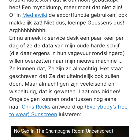
heb! Een mysqldump, meer moet dat niet zijn!
Of in
Mediawiki
de exportfunctie gebruiken, ook
makkelijk zat! Niet dus, loempe Goossens dus!
Arghhhhhhhhh!
En nu smeek ik service desk een paar keer per
dag of ze de data van mijn oude harde schijf
(die daar ergens in hun vagevuur rondslingerd)
willen overzetten naar mijn nieuwe machine …
Ze kunnen dat, Ze zijn zo almachtig. Het staat
geschreven dat Ze dat uiteindelijk ook zullen
doen. Maar almachtigen zijn veeleisend en
wispelturig, dat is geweten. Laat ons bidden!
Ongelovigen kunnen ondertussen nog eens
naar
Chris Rocks
antwoord op
(Everybody’s free
to wear) Sunscreen
luisteren:
No Sex In The Champagne Room{Uncensored}