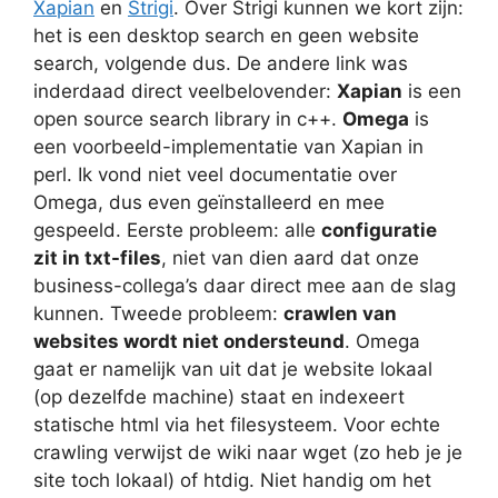
Xapian
en
Strigi
. Over Strigi kunnen we kort zijn:
het is een desktop search en geen website
search, volgende dus. De andere link was
inderdaad direct veelbelovender:
Xapian
is een
open source search library in c++.
Omega
is
een voorbeeld-implementatie van Xapian in
perl. Ik vond niet veel documentatie over
Omega, dus even geïnstalleerd en mee
gespeeld. Eerste probleem: alle
configuratie
zit in txt-files
, niet van dien aard dat onze
business-collega’s daar direct mee aan de slag
kunnen. Tweede probleem:
crawlen van
websites wordt niet ondersteund
. Omega
gaat er namelijk van uit dat je website lokaal
(op dezelfde machine) staat en indexeert
statische html via het filesysteem. Voor echte
crawling verwijst de wiki naar wget (zo heb je je
site toch lokaal) of htdig. Niet handig om het