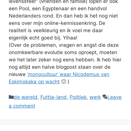
levenssfeer” (vrienden en familie) lopen er ook
een Pool, een Egyptenaar en een handvol
Nederlanders rond. En dan heb ik het nog niet
eens over mijn online-kennissenkring. De
realiteit is veelkleurig en ik voel me daar
eigenlijk echt goed bij. Yihaa!
(Over de problemen, vragen en angst die deze
onomkeerbare evolutie soms oproept, moeten
we het later zeker nog eens hebben. Ik heb hier
nog altijd een halve blogpost staan over de
nieuwe
‘monocultuur’ waar Nicodemus van
Eskimokaka op wacht
🙂 )
Categories
de wereld
,
Futtta-land
,
Politiek
,
werk
Leave
a comment