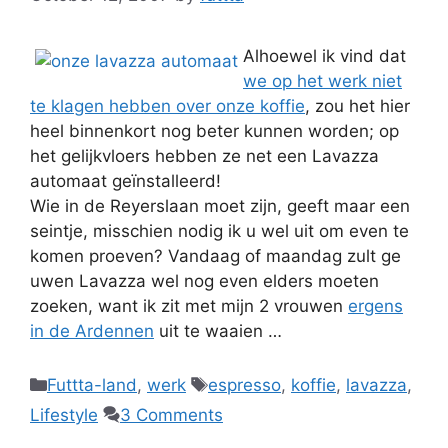
Alhoewel ik vind dat
we op het werk niet
te klagen hebben over onze koffie
, zou het hier
heel binnenkort nog beter kunnen worden; op
het gelijkvloers hebben ze net een Lavazza
automaat geïnstalleerd!
Wie in de Reyerslaan moet zijn, geeft maar een
seintje, misschien nodig ik u wel uit om even te
komen proeven? Vandaag of maandag zult ge
uwen Lavazza wel nog even elders moeten
zoeken, want ik zit met mijn 2 vrouwen
ergens
in de Ardennen
uit te waaien …
Categories
Tags
Futtta-land
,
werk
espresso
,
koffie
,
lavazza
,
Lifestyle
3 Comments