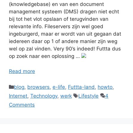
(knowledgebase) en van een document
management systeem (DMS) dragen niet echt
bij tot het vlot opslaan of terugvinden van
relevante info. Fileservers zijn wel goed
ingeburgerd, maar er wordt van uit gegaan dat
iedereen daar op 1 of andere manier zijn weg
wel op zal vinden. Very 90’s indeed! Futtta dus
op zoek naar een oplossing …
Read more
Categories
blog
,
browsers
,
e-life
,
Futtta-land
,
howto
,
Tags
Internet
,
Technology
,
werk
Lifestyle
4
Comments