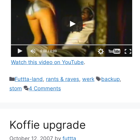
Watch this video on YouTube
.
Categories
Tags
Futtta-land
,
rants & raves
,
werk
backup
,
stom
4 Comments
Koffie upgrade
October 12, 2007
by
futtta