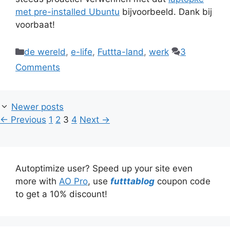
met pre-installed Ubuntu
bijvoorbeeld. Dank bij
voorbaat!
Categories
de wereld
,
e-life
,
Futtta-land
,
werk
3
Comments
Newer posts
Page
Page
Page
Page
←
Previous
1
2
3
4
Next
→
Autoptimize user? Speed up your site even
more with
AO Pro
, use
futttablog
coupon code
to get a 10% discount!