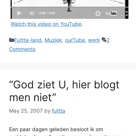
Watch this video on YouTube
.
Categories
Futtta-land
,
Muziek
,
ourTube
,
werk
2
Comments
“God ziet U, hier blogt
men niet”
May 25, 2007
by
futtta
Een paar dagen geleden besloot ik om