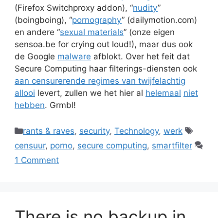
(Firefox Switchproxy addon), “
nudity
”
(boingboing), “
pornography
” (dailymotion.com)
en andere “
sexual materials
” (onze eigen
sensoa.be for crying out loud!), maar dus ook
de Google
malware
afblokt. Over het feit dat
Secure Computing haar filterings-diensten ook
aan censurerende regimes van twijfelachtig
allooi
levert, zullen we het hier al
helemaal
niet
hebben
. Grmbl!
Categories
Tags
rants & raves
,
security
,
Technology
,
werk
censuur
,
porno
,
secure computing
,
smartfilter
1 Comment
There is no backup in