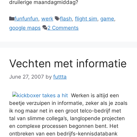
druilerige maandagmiddag?
Categories
Tags
funfunfun
,
werk
flash
,
flight sim
,
game
,
google maps
2 Comments
Vechten met informatie
June 27, 2007
by
futtta
Werken is altijd een
beetje verzuipen in informatie, zeker als je zoals
ik nog maar net in een groot telco-bedrijf met
tal van slimme collega’s, langlopende projecten
en complexe processen begonnen bent. Het
ontbreken van een bedrijfs-kennisdatabank