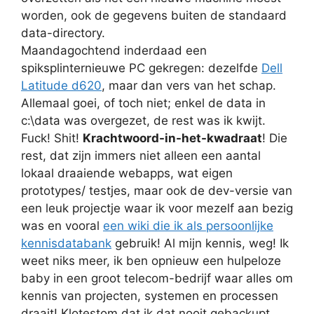
worden, ook de gegevens buiten de standaard
data-directory.
Maandagochtend inderdaad een
spiksplinternieuwe PC gekregen: dezelfde
Dell
Latitude d620
, maar dan vers van het schap.
Allemaal goei, of toch niet; enkel de data in
c:\data was overgezet, de rest was ik kwijt.
Fuck! Shit!
Krachtwoord-in-het-kwadraat
! Die
rest, dat zijn immers niet alleen een aantal
lokaal draaiende webapps, wat eigen
prototypes/ testjes, maar ook de dev-versie van
een leuk projectje waar ik voor mezelf aan bezig
was en vooral
een wiki die ik als persoonlijke
kennisdatabank
gebruik! Al mijn kennis, weg! Ik
weet niks meer, ik ben opnieuw een hulpeloze
baby in een groot telecom-bedrijf waar alles om
kennis van projecten, systemen en processen
draait! Klotestom dat ik dat nooit gebackupt