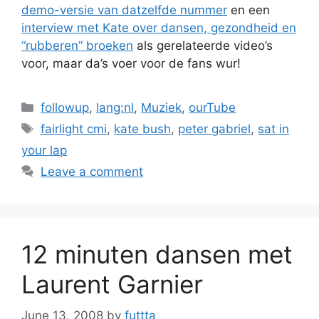
demo-versie van datzelfde nummer
en een
interview met Kate over dansen, gezondheid en
“rubberen”
broeken
als gerelateerde video’s
voor, maar da’s voer voor de fans wur!
Categories
followup
,
lang:nl
,
Muziek
,
ourTube
Tags
fairlight cmi
,
kate bush
,
peter gabriel
,
sat in
your lap
Leave a comment
12 minuten dansen met
Laurent Garnier
June 13, 2008
by
futtta