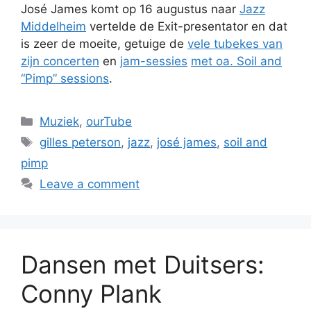
José James komt op 16 augustus naar
Jazz
Middelheim
vertelde de Exit-presentator en dat
is zeer de moeite, getuige de
vele tubekes van
zijn concerten
en
jam-sessies
met oa. Soil and
“Pimp” sessions
.
Categories
Muziek
,
ourTube
Tags
gilles peterson
,
jazz
,
josé james
,
soil and
pimp
Leave a comment
Dansen met Duitsers:
Conny Plank