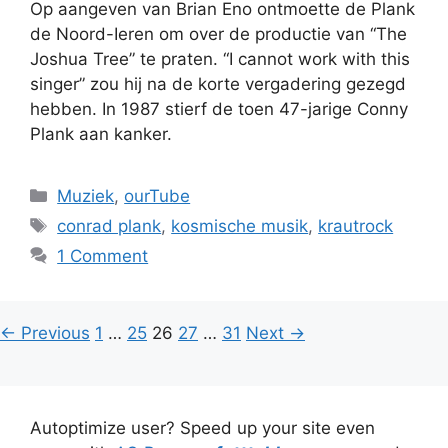
Op aangeven van Brian Eno ontmoette de Plank
de Noord-Ieren om over de productie van “The
Joshua Tree” te praten. “I cannot work with this
singer” zou hij na de korte vergadering gezegd
hebben. In 1987 stierf de toen 47-jarige Conny
Plank aan kanker.
Categories
Muziek
,
ourTube
Tags
conrad plank
,
kosmische musik
,
krautrock
1 Comment
Page
Page
Page
Page
Page
←
Previous
1
…
25
26
27
…
31
Next
→
Autoptimize user? Speed up your site even