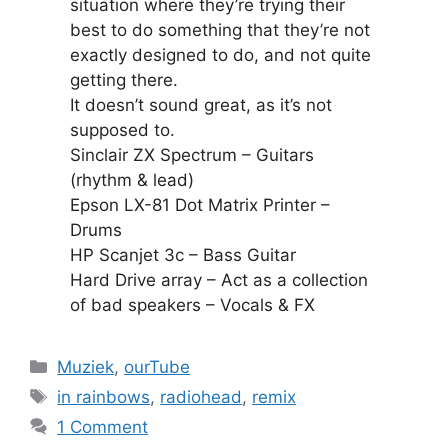
situation where they’re trying their
best to do something that they’re not
exactly designed to do, and not quite
getting there.
It doesn’t sound great, as it’s not
supposed to.
Sinclair ZX Spectrum – Guitars
(rhythm & lead)
Epson LX-81 Dot Matrix Printer –
Drums
HP Scanjet 3c – Bass Guitar
Hard Drive array – Act as a collection
of bad speakers – Vocals & FX
Categories
Muziek
,
ourTube
Tags
in rainbows
,
radiohead
,
remix
1 Comment