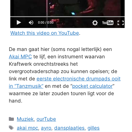
Watch this video on YouTube
.
De man gaat hier (soms nogal letterlijk) een
Akai MPC
te lijf, een instrument waarvan
Kraftwerk onrechtstreeks het
overgrootvaderschap zou kunnen opeisen; de
link met de
eerste electronische drumpads ooit
in “Tanzmusik”
en met de “
pocket calculator
”
waarmee ze later zouden touren ligt voor de
hand.
Categories
Muziek
,
ourTube
Tags
akai mpc
,
ayro
,
dansplaatjes
,
gilles