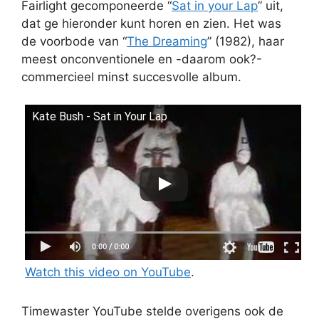
Fairlight gecomponeerde “
Sat in your Lap
” uit,
dat ge hieronder kunt horen en zien. Het was
de voorbode van “
The Dreaming
” (1982), haar
meest onconventionele en -daarom ook?-
commercieel minst succesvolle album.
Kate Bush - Sat in Your Lap
Watch this video on YouTube
.
Timewaster YouTube stelde overigens ook de