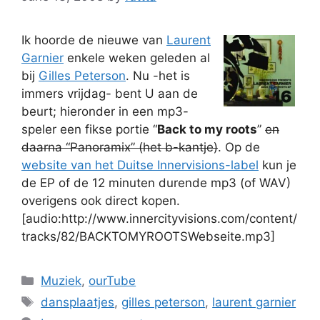
Ik hoorde de nieuwe van
Laurent
Garnier
enkele weken geleden al
bij
Gilles Peterson
. Nu -het is
immers vrijdag- bent U aan de
beurt; hieronder in een mp3-
speler een fikse portie “
Back to my roots
”
en
daarna “Panoramix” (het b-kantje)
. Op de
website van het Duitse Innervisions-label
kun je
de EP of de 12 minuten durende mp3 (of WAV)
overigens ook direct kopen.
[audio:http://www.innercityvisions.com/content/
tracks/82/BACKTOMYROOTSWebseite.mp3]
Categories
Muziek
,
ourTube
Tags
dansplaatjes
,
gilles peterson
,
laurent garnier