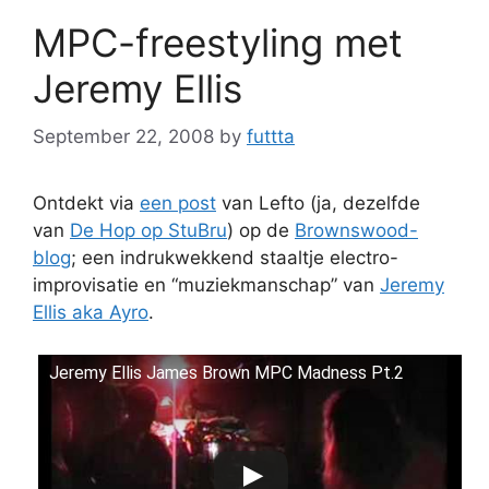
MPC-freestyling met
Jeremy Ellis
September 22, 2008
by
futtta
Ontdekt via
een post
van Lefto (ja, dezelfde
van
De Hop op StuBru
) op de
Brownswood-
blog
; een indrukwekkend staaltje electro-
improvisatie en “muziekmanschap” van
Jeremy
Ellis aka Ayro
.
Jeremy Ellis James Brown MPC Madness Pt.2