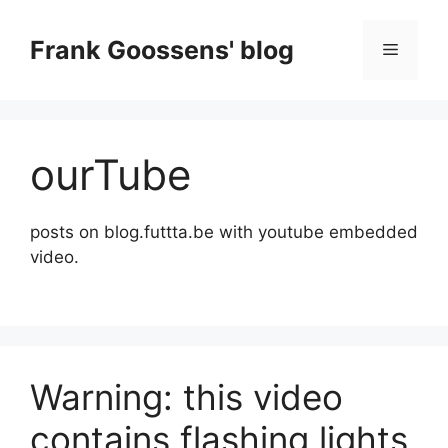
Skip
to
Frank Goossens' blog
Menu
content
ourTube
posts on blog.futtta.be with youtube embedded
video.
Warning: this video
contains flashing lights