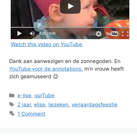
Watch this video on YouTube
.
Dank aan aanwezigen en de zonnegoden. En
YouTube voor de annotations
, m’n vrouw heeft
zich geamuseerd 😉
Categories
e-lise
,
ourTube
Tags
2 jaar
,
elise
,
liezeken
,
verjaardagsfeestje
1 Comment