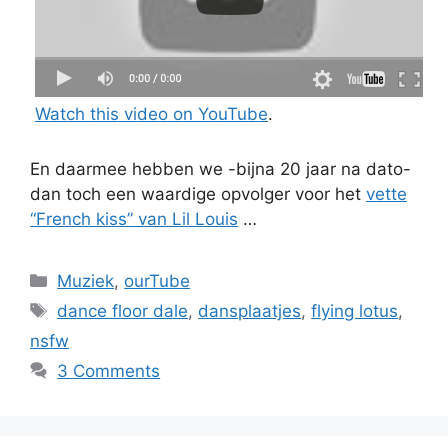
Watch this video on YouTube
.
En daarmee hebben we -bijna 20 jaar na dato-
dan toch een waardige opvolger voor het
vette
“French kiss” van Lil Louis
…
Categories
Muziek
,
ourTube
Tags
dance floor dale
,
dansplaatjes
,
flying lotus
,
nsfw
3 Comments