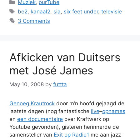
Categories
Muziek
,
ourTube
Tags
be2
,
kanaal2
,
sia
,
six feet under
,
televisie
3 Comments
Afkicken van Duitsers
met José James
May 10, 2008
by
futtta
Genoeg Krautrock
door m’n hoofd gejaagd de
laatste dagen (nog fantastische
live
–
opnames
en
een documentaire
over Kraftwerk op
Youtube gevonden), gisteren herinnerde de
samensteller van
Exit op Radio1
me aan jazz-