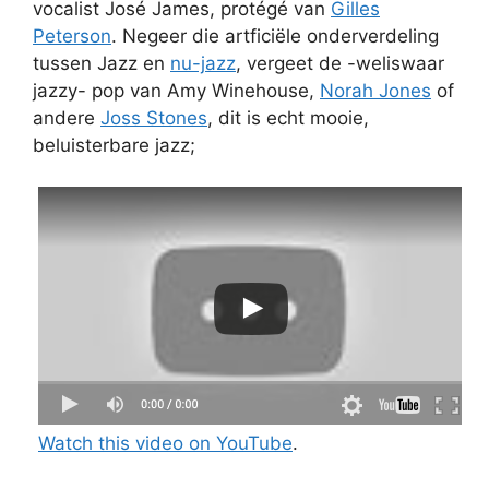
vocalist José James, protégé van
Gilles
Peterson
. Negeer die artficiële onderverdeling
tussen Jazz en
nu-jazz
, vergeet de -weliswaar
jazzy- pop van Amy Winehouse,
Norah Jones
of
andere
Joss Stones
, dit is echt mooie,
beluisterbare jazz;
Watch this video on YouTube
.