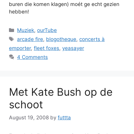
buren die komen klagen) moét ge echt gezien
hebben!
Categories
Muziek
,
ourTube
Tags
arcade fire
,
blogotheque
,
concerts à
emporter
,
fleet foxes
,
yeasayer
4 Comments
Met Kate Bush op de
schoot
August 19, 2008
by
futtta