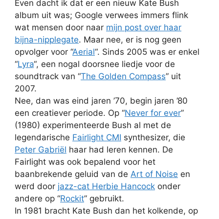
Even dacht ik dat er een nieuw Kate Bush
album uit was; Google verwees immers flink
wat mensen door naar
mijn post over haar
bijna-nipplegate
. Maar nee, er is nog geen
opvolger voor “
Aerial
“. Sinds 2005 was er enkel
“
Lyra
“, een nogal doorsnee liedje voor de
soundtrack van “
The Golden Compass
” uit
2007.
Nee, dan was eind jaren ’70, begin jaren ’80
een creatiever periode. Op “
Never for ever
”
(1980) experimenteerde Bush al met de
legendarische
Fairlight CMI
synthesizer, die
Peter Gabriël
haar had leren kennen. De
Fairlight was ook bepalend voor het
baanbrekende geluid van de
Art of Noise
en
werd door
jazz-cat Herbie Hancock
onder
andere op “
Rockit
” gebruikt.
In 1981 bracht Kate Bush dan het kolkende, op