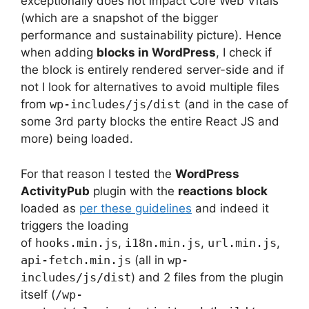
exceptionally does not impact Core Web Vitals
(which are a snapshot of the bigger
performance and sustainability picture). Hence
when adding
blocks in WordPress
, I check if
the block is entirely rendered server-side and if
not I look for alternatives to avoid multiple files
from
wp-includes/js/dist
(and in the case of
some 3rd party blocks the entire React JS and
more) being loaded.
For that reason I tested the
WordPress
ActivityPub
plugin with the
reactions block
loaded as
per these guidelines
and indeed it
triggers the loading
of
hooks.min.js
,
i18n.min.js
,
url.min.js
,
api-fetch.min.js
(all in
wp-
includes/js/dist
) and 2 files from the plugin
itself (
/wp-