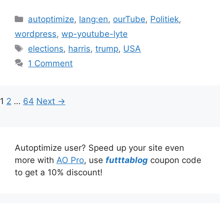
Categories
autoptimize
,
lang:en
,
ourTube
,
Politiek
,
wordpress
,
wp-youtube-lyte
Tags
elections
,
harris
,
trump
,
USA
1 Comment
Page
Page
Page
1
2
…
64
Next
→
Autoptimize user? Speed up your site even
more with
AO Pro
, use
futttablog
coupon code
to get a 10% discount!