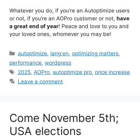
Whatever you do, if you’re an Autoptimize users
or not, if you’re an AOPro customer or not,
have
a great end of year
! Peace and love to you and
your loved ones, whomever you may be!
Categories
autoptimize
,
lang:en
,
optimizing matters
,
performance
,
wordpress
Tags
2025
,
AOPro
,
autoptimize pro
,
price increase
Leave a comment
Come November 5th;
USA elections