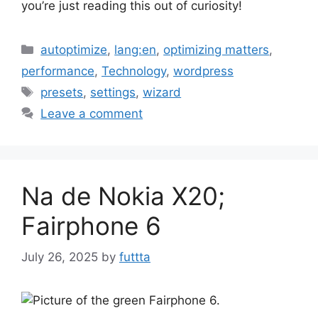
you’re just reading this out of curiosity!
Categories
autoptimize
,
lang:en
,
optimizing matters
,
performance
,
Technology
,
wordpress
Tags
presets
,
settings
,
wizard
Leave a comment
Na de Nokia X20;
Fairphone 6
July 26, 2025
by
futtta