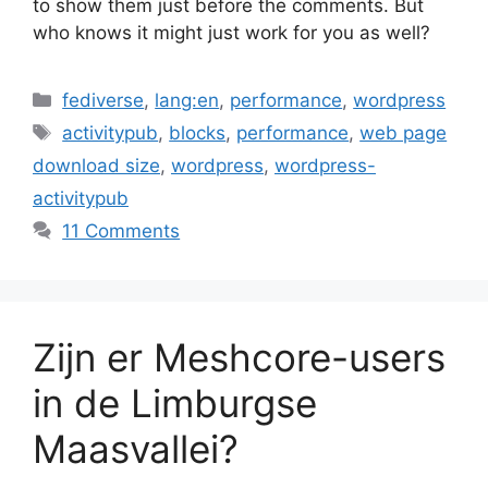
to show them just before the comments. But
who knows it might just work for you as well?
Categories
fediverse
,
lang:en
,
performance
,
wordpress
Tags
activitypub
,
blocks
,
performance
,
web page
download size
,
wordpress
,
wordpress-
activitypub
11 Comments
Zijn er Meshcore-users
in de Limburgse
Maasvallei?