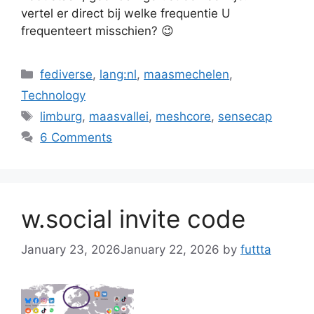
vertel er direct bij welke frequentie U
frequenteert misschien? 😉
Categories
fediverse
,
lang:nl
,
maasmechelen
,
Technology
Tags
limburg
,
maasvallei
,
meshcore
,
sensecap
6 Comments
w.social invite code
January 23, 2026
January 22, 2026
by
futtta