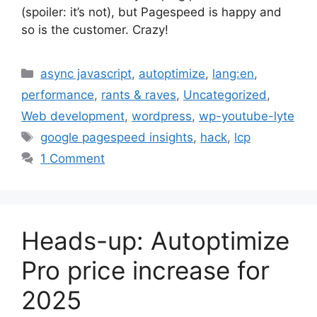
(spoiler: it’s not), but Pagespeed is happy and
so is the customer. Crazy!
Categories
async javascript
,
autoptimize
,
lang:en
,
performance
,
rants & raves
,
Uncategorized
,
Web development
,
wordpress
,
wp-youtube-lyte
Tags
google pagespeed insights
,
hack
,
lcp
1 Comment
Heads-up: Autoptimize
Pro price increase for
2025