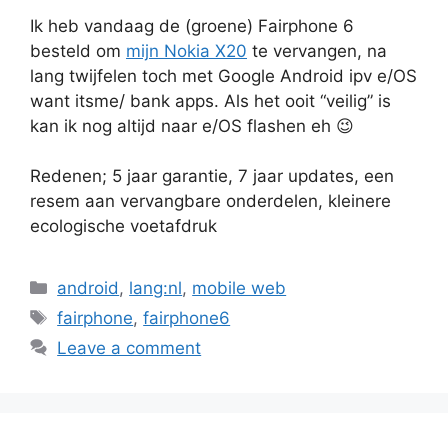
Ik heb vandaag de (groene) Fairphone 6
besteld om
mijn Nokia X20
te vervangen, na
lang twijfelen toch met Google Android ipv e/OS
want itsme/ bank apps. Als het ooit “veilig” is
kan ik nog altijd naar e/OS flashen eh 😉
Redenen; 5 jaar garantie, 7 jaar updates, een
resem aan vervangbare onderdelen, kleinere
ecologische voetafdruk
Categories
android
,
lang:nl
,
mobile web
Tags
fairphone
,
fairphone6
Leave a comment