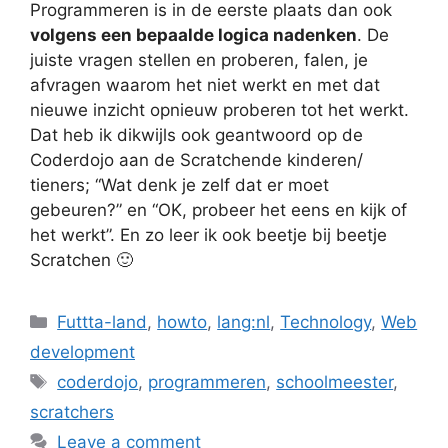
Programmeren is in de eerste plaats dan ook
volgens een bepaalde logica nadenken
. De
juiste vragen stellen en proberen, falen, je
afvragen waarom het niet werkt en met dat
nieuwe inzicht opnieuw proberen tot het werkt.
Dat heb ik dikwijls ook geantwoord op de
Coderdojo aan de Scratchende kinderen/
tieners; “Wat denk je zelf dat er moet
gebeuren?” en “OK, probeer het eens en kijk of
het werkt”. En zo leer ik ook beetje bij beetje
Scratchen 🙂
Categories
Futtta-land
,
howto
,
lang:nl
,
Technology
,
Web
development
Tags
coderdojo
,
programmeren
,
schoolmeester
,
scratchers
Leave a comment