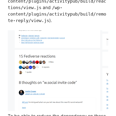
content/plugins/activitypub/build/reac
tions/view.js
and
/wp-
content/plugins/activitypub/build/remo
te-reply/view.js
).
To be able to reduce the dependency on those