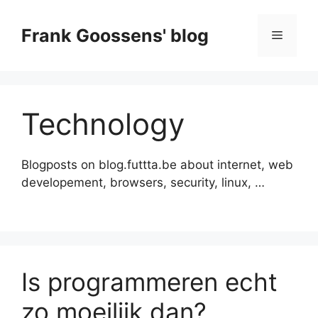
Skip
to
Frank Goossens' blog
Menu
content
Technology
Blogposts on blog.futtta.be about internet, web
developement, browsers, security, linux, …
Is programmeren echt
zo moeilijk dan?