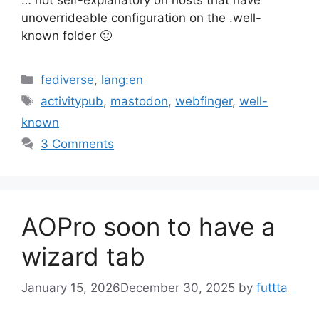
unoverrideable configuration on the .well-
known folder 🙂
Categories
fediverse
,
lang:en
Tags
activitypub
,
mastodon
,
webfinger
,
well-
known
3 Comments
AOPro soon to have a
wizard tab
January 15, 2026
December 30, 2025
by
futtta