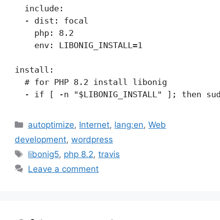
  include: 

  - dist: focal

    php: 8.2

    env: LIBONIG_INSTALL=1

install:

  # for PHP 8.2 install libonig

Categories
autoptimize
,
Internet
,
lang:en
,
Web
development
,
wordpress
Tags
libonig5
,
php 8.2
,
travis
Leave a comment