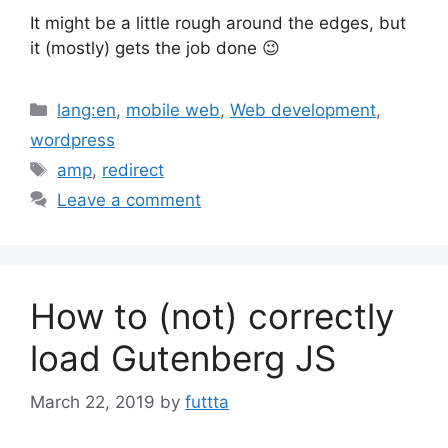
It might be a little rough around the edges, but
it (mostly) gets the job done 😉
Categories
lang:en
,
mobile web
,
Web development
,
wordpress
Tags
amp
,
redirect
Leave a comment
How to (not) correctly
load Gutenberg JS
March 22, 2019
by
futtta