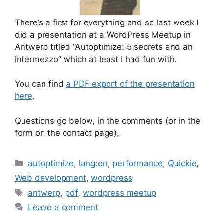
There’s a first for everything and so last week I
did a presentation at a WordPress Meetup in
Antwerp titled “Autoptimize: 5 secrets and an
intermezzo” which at least I had fun with.
You can find
a PDF export of the presentation
here
.
Questions go below, in the comments (or in the
form on the contact page).
Categories
autoptimize
,
lang:en
,
performance
,
Quickie
,
Web development
,
wordpress
Tags
antwerp
,
pdf
,
wordpress meetup
Leave a comment