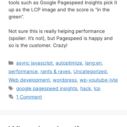
tools such as Google Pagespeed Insights pick it
up as the LCP image and the score is “in the
green”.
Not sure this is really helping performance
(spoiler: it’s not), but Pagespeed is happy and
so is the customer. Crazy!
Categories
async javascript
,
autoptimize
,
lang:en
,
performance
,
rants & raves
,
Uncategorized
,
Web development
,
wordpress
,
wp-youtube-lyte
Tags
google pagespeed insights
,
hack
,
lcp
1 Comment