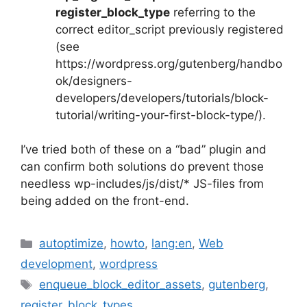
register_block_type
referring to the
correct editor_script previously registered
(see
https://wordpress.org/gutenberg/handbo
ok/designers-
developers/developers/tutorials/block-
tutorial/writing-your-first-block-type/).
I’ve tried both of these on a “bad” plugin and
can confirm both solutions do prevent those
needless wp-includes/js/dist/* JS-files from
being added on the front-end.
Categories
autoptimize
,
howto
,
lang:en
,
Web
development
,
wordpress
Tags
enqueue_block_editor_assets
,
gutenberg
,
register_block_types