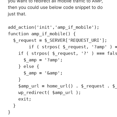
you want to redirect all mobile traffic to AMP,
then you could use below code snippet to do
just that.
add_action('init','amp_if_mobile');

function amp_if_mobile() {

  $_request = $_SERVER['REQUEST_URI'];

	if ( strpos( $_request, '?amp' ) === false && strpos( $_request, '&amp' ) === false && ! is_admin() && wp_is_mobile() ) {

    if ( strpos( $_request, '?' ) === fals
      $_amp = '?amp';

    } else {

      $_amp = '&amp';

    }

    $amp_url = home_url() . $_request . $_
    wp_redirect( $amp_url );

    exit;

  }
