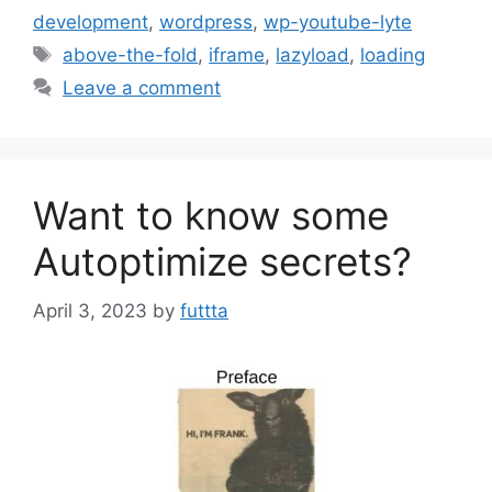
development
,
wordpress
,
wp-youtube-lyte
Tags
above-the-fold
,
iframe
,
lazyload
,
loading
Leave a comment
Want to know some
Autoptimize secrets?
April 3, 2023
by
futtta