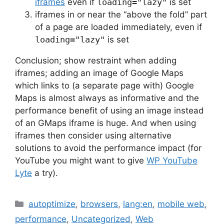
iframes
even if
loading="lazy"
is set
iframes in or near the “above the fold” part
of a page are loaded immediately, even if
loading="lazy"
is set
Conclusion; show restraint when adding
iframes; adding an image of Google Maps
which links to (a separate page with) Google
Maps is almost always as informative and the
performance benefit of using an image instead
of an GMaps iframe is huge. And when using
iframes then consider using alternative
solutions to avoid the performance impact (for
YouTube you might want to give
WP YouTube
Lyte
a try).
Categories
autoptimize
,
browsers
,
lang:en
,
mobile web
,
performance
,
Uncategorized
,
Web