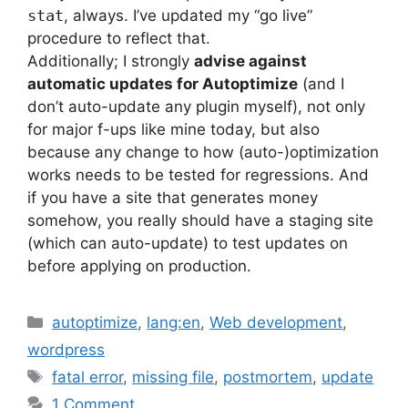
stat
, always. I’ve updated my “go live”
procedure to reflect that.
Additionally; I strongly
advise against
automatic updates for Autoptimize
(and I
don’t auto-update any plugin myself), not only
for major f-ups like mine today, but also
because any change to how (auto-)optimization
works needs to be tested for regressions. And
if you have a site that generates money
somehow, you really should have a staging site
(which can auto-update) to test updates on
before applying on production.
Categories
autoptimize
,
lang:en
,
Web development
,
wordpress
Tags
fatal error
,
missing file
,
postmortem
,
update
1 Comment