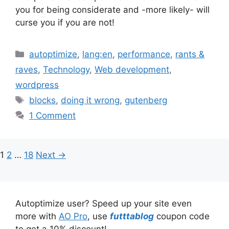
you for being considerate and -more likely- will
curse you if you are not!
Categories
autoptimize
,
lang:en
,
performance
,
rants &
raves
,
Technology
,
Web development
,
wordpress
Tags
blocks
,
doing it wrong
,
gutenberg
1 Comment
Page
Page
Page
1
2
…
18
Next
→
Autoptimize user? Speed up your site even
more with
AO Pro
, use
futttablog
coupon code
to get a 10% discount!