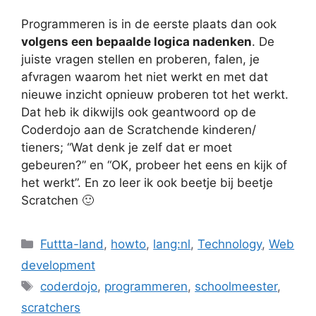
Programmeren is in de eerste plaats dan ook
volgens een bepaalde logica nadenken
. De
juiste vragen stellen en proberen, falen, je
afvragen waarom het niet werkt en met dat
nieuwe inzicht opnieuw proberen tot het werkt.
Dat heb ik dikwijls ook geantwoord op de
Coderdojo aan de Scratchende kinderen/
tieners; “Wat denk je zelf dat er moet
gebeuren?” en “OK, probeer het eens en kijk of
het werkt”. En zo leer ik ook beetje bij beetje
Scratchen 🙂
Categories
Futtta-land
,
howto
,
lang:nl
,
Technology
,
Web
development
Tags
coderdojo
,
programmeren
,
schoolmeester
,
scratchers