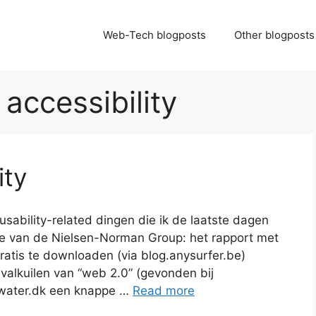
Web-Tech blogposts
Other blogposts
:
accessibility
ity
sability-related dingen die ik de laatste dagen
je van de Nielsen-Norman Group: het rapport met
k gratis te downloaden (via blog.anysurfer.be)
 valkuilen van “web 2.0” (gevonden bij
ddwater.dk een knappe …
Read more