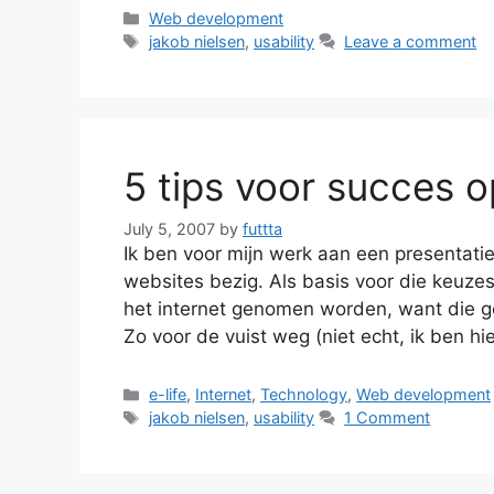
Categories
Web development
Tags
jakob nielsen
,
usability
Leave a comment
5 tips voor succes 
July 5, 2007
by
futtta
Ik ben voor mijn werk aan een presentati
websites bezig. Als basis voor die keuze
het internet genomen worden, want die g
Zo voor de vuist weg (niet echt, ik ben hi
Categories
e-life
,
Internet
,
Technology
,
Web development
Tags
jakob nielsen
,
usability
1 Comment