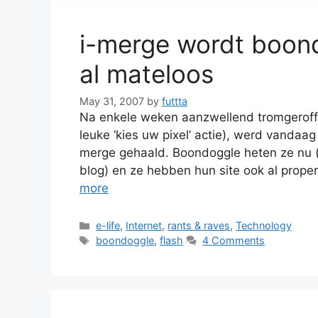
i-merge wordt boond
al mateloos
May 31, 2007
by
futtta
Na enkele weken aanzwellend tromgeroffel
leuke ‘kies uw pixel’ actie), werd vanda
merge gehaald. Boondoggle heten ze nu (
blog) en ze hebben hun site ook al prope
more
Categories
e-life
,
Internet
,
rants & raves
,
Technology
Tags
boondoggle
,
flash
4 Comments