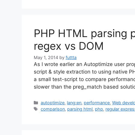
PHP HTML parsing p
regex vs DOM
May 1, 2014
by
futtta
As I wrote earlier an Autoptimize user pr
script & style extraction to using native 
a small test-script to compare perform
slower than the preg_match based soluti
Categories
autoptimize
,
lang:en
,
performance
,
Web devel
Tags
comparison
,
parsing html
,
php
,
regular expres