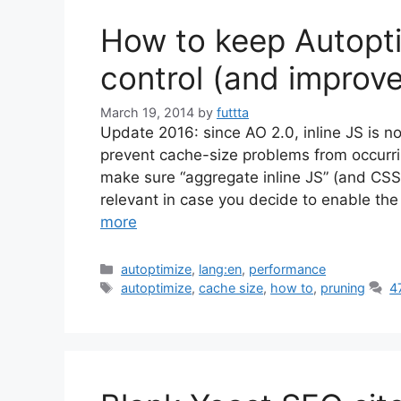
How to keep Autopti
control (and improve
March 19, 2014
by
futtta
Update 2016: since AO 2.0, inline JS is 
prevent cache-size problems from occurring
make sure “aggregate inline JS” (and CSS
relevant in case you decide to enable the
more
Categories
autoptimize
,
lang:en
,
performance
Tags
autoptimize
,
cache size
,
how to
,
pruning
4