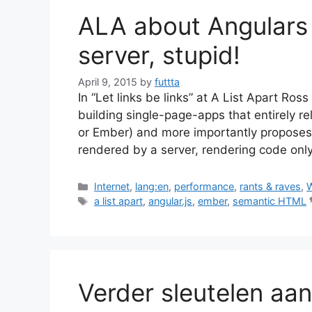
ALA about Angulars 
server, stupid!
April 9, 2015
by
futtta
In “Let links be links” at A List Apart R
building single-page-apps that entirely re
or Ember) and more importantly proposes
rendered by a server, rendering code onl
Categories
Internet
,
lang:en
,
performance
,
rants & raves
,
Tags
a list apart
,
angular.js
,
ember
,
semantic HTML
Verder sleutelen aa