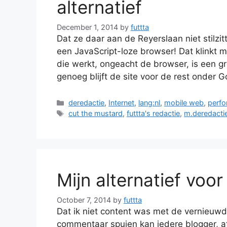
alternatief
December 1, 2014
by
futtta
Dat ze daar aan de Reyerslaan niet stilzit
een JavaScript-loze browser! Dat klinkt m
die werkt, ongeacht de browser, is een grot
genoeg blijft de site voor de rest onder 
Categories
deredactie
,
Internet
,
lang:nl
,
mobile web
,
perf
Tags
cut the mustard
,
futtta's redactie
,
m.deredacti
Mijn alternatief voo
October 7, 2014
by
futtta
Dat ik niet content was met de vernieuwde
commentaar spuien kan iedere blogger, a