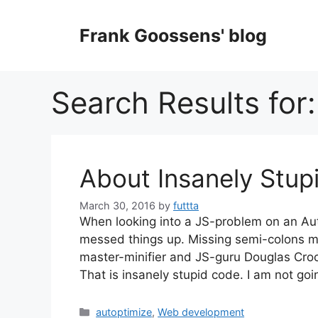
Skip
to
Frank Goossens' blog
content
Search Results for
About Insanely Stup
March 30, 2016
by
futtta
When looking into a JS-problem on an Aut
messed things up. Missing semi-colons m
master-minifier and JS-guru Douglas Crock
That is insanely stupid code. I am not g
Categories
autoptimize
,
Web development