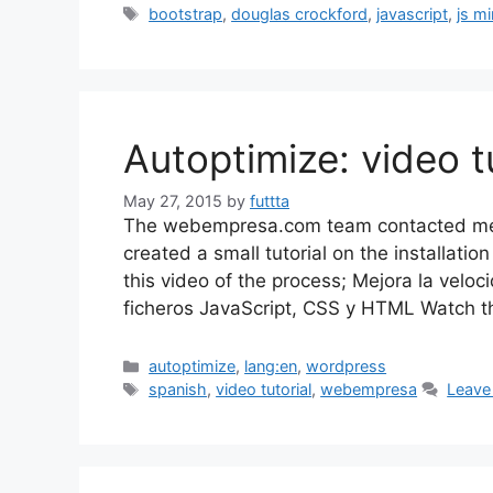
Tags
bootstrap
,
douglas crockford
,
javascript
,
js mi
Autoptimize: video t
May 27, 2015
by
futtta
The webempresa.com team contacted me a
created a small tutorial on the installatio
this video of the process; Mejora la velo
ficheros JavaScript, CSS y HTML Watch t
Categories
autoptimize
,
lang:en
,
wordpress
Tags
spanish
,
video tutorial
,
webempresa
Leave