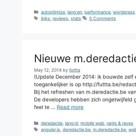
Categories
autoptimize
,
lang:en
,
performance
,
wordpress
Tags
links
,
reviews
,
stats
5 Comments
Nieuwe m.deredactie
May 12, 2014
by
futtta
(Update December 2014: ik bouwde zelf ee
toegankelijker is op http://futtta.be/reda
Bij het refreshen van m.deredactie.be va
De developers hebben zich ongetwijfeld 
feel te …
Read more
Categories
deredactie
,
lang:nl
,
mobile web
,
rants & raves
Tags
angular.js
,
deredactie.be
,
m.deredactie.be
,
web