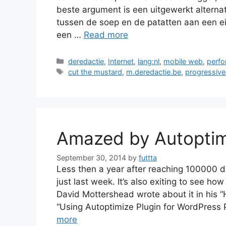
beste argument is een uitgewerkt alterna
tussen de soep en de patatten aan een e
een …
Read more
Categories
deredactie
,
Internet
,
lang:nl
,
mobile web
,
perf
Tags
cut the mustard
,
m.deredactie.be
,
progressiv
Amazed by Autoptim
September 30, 2014
by
futtta
Less then a year after reaching 100000 
just last week. It’s also exiting to see ho
David Mottershead wrote about it in his 
“Using Autoptimize Plugin for WordPres
more