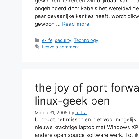
geworden. iedereen wilt blijkbaar van i
ongehinderd door kabels het wereldwijde
paar gevaarlijke kantjes heeft, wordt dik
gewoon …
Read more
Categories
e-life
,
security
,
Technology
Leave a comment
the joy of port forw
linux-geek ben
March 31, 2005
by
futtta
U houdt het misschien niet voor mogelijk, 
nieuwe krachtige laptop met Windows XP z
andere open source software werk. Tot ik