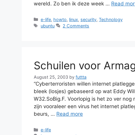
wereld. Zo ben ik deze week …
Read mor
Categories
e-life
,
howto
,
linux
,
security
,
Technology
Tags
ubuntu
2 Comments
Schuilen voor Arma
August 25, 2003
by
futtta
“Cyberterroristen willen internet platleg
bleek (losjes) gebaseerd op wat Eddy Will
W32.SoBig.F. Voorlopig is het zo ver nog 
zijn vooraleer een virus het internet plat
beurs, …
Read more
Categories
e-life