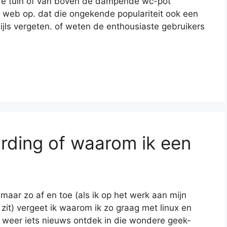
n de tuin of van boven de dampende wc-pot
 web op. dat die ongekende populariteit ook een
wijls vergeten. of weten de enthousiaste gebruikers
arding of waarom ik een
maar zo af en toe (als ik op het werk aan mijn
it) vergeet ik waarom ik zo graag met linux en
 weer iets nieuws ontdek in die wondere geek-