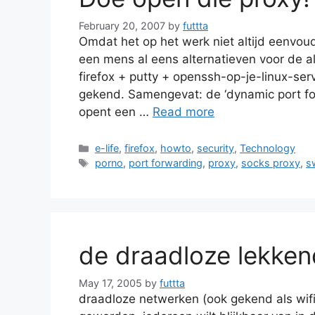
February 20, 2007
by
futtta
Omdat het op het werk niet altijd eenvoud
een mens al eens alternatieven voor de a
firefox + putty + openssh-op-je-linux-serv
gekend. Samengevat: de ‘dynamic port for
opent een …
Read more
Categories
e-life
,
firefox
,
howto
,
security
,
Technology
Tags
porno
,
port forwarding
,
proxy
,
socks proxy
,
s
de draadloze lekken
May 17, 2005
by
futtta
draadloze netwerken (ook gekend als wifi, 