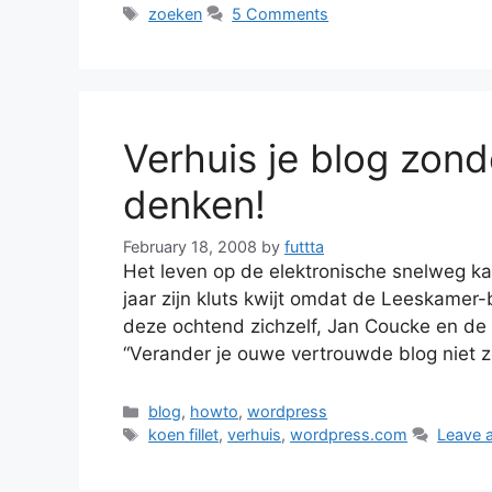
Tags
zoeken
5 Comments
Verhuis je blog zond
denken!
February 18, 2008
by
futtta
Het leven op de elektronische snelweg kan
jaar zijn kluts kwijt omdat de Leeskamer
deze ochtend zichzelf, Jan Coucke en de
“Verander je ouwe vertrouwde blog niet
Categories
blog
,
howto
,
wordpress
Tags
koen fillet
,
verhuis
,
wordpress.com
Leave 