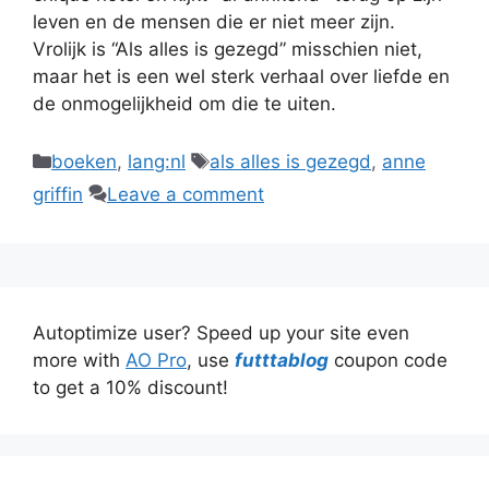
leven en de mensen die er niet meer zijn.
Vrolijk is “Als alles is gezegd” misschien niet,
maar het is een wel sterk verhaal over liefde en
de onmogelijkheid om die te uiten.
Categories
Tags
boeken
,
lang:nl
als alles is gezegd
,
anne
griffin
Leave a comment
Autoptimize user? Speed up your site even
more with
AO Pro
, use
futttablog
coupon code
to get a 10% discount!