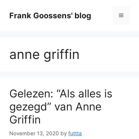
Skip
to
Frank Goossens' blog
Menu
content
anne griffin
Gelezen: “Als alles is
gezegd” van Anne
Griffin
November 13, 2020
by
futtta