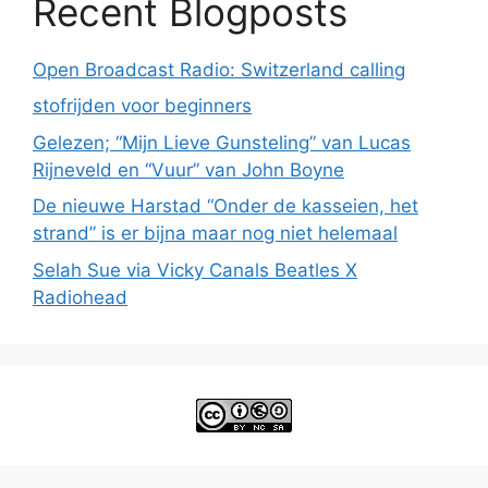
Recent Blogposts
Open Broadcast Radio: Switzerland calling
stofrijden voor beginners
Gelezen; “Mijn Lieve Gunsteling” van Lucas
Rijneveld en “Vuur” van John Boyne
De nieuwe Harstad “Onder de kasseien, het
strand” is er bijna maar nog niet helemaal
Selah Sue via Vicky Canals Beatles X
Radiohead