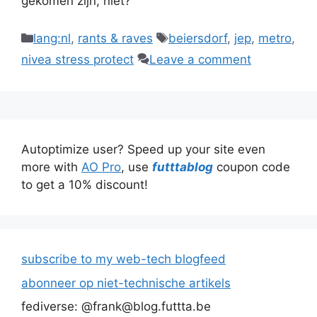
gekomen zijn, niet?
Categories
Tags
lang:nl
,
rants & raves
beiersdorf
,
jep
,
metro
,
nivea stress protect
Leave a comment
Autoptimize user? Speed up your site even
more with
AO Pro
, use
futttablog
coupon code
to get a 10% discount!
subscribe to my web-tech blogfeed
abonneer op niet-technische artikels
fediverse: @frank@blog.futtta.be