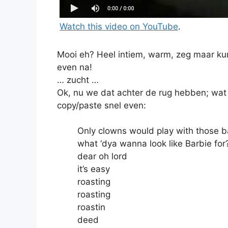
Watch this video on YouTube
.
Mooi eh? Heel intiem, warm, zeg maar kuns
even na!
… zucht …
Ok, nu we dat achter de rug hebben; wat neu
copy/paste snel even:
Only clowns would play with those b
what ‘dya wanna look like Barbie for
dear oh lord
it’s easy
roasting
roasting
roastin
deed