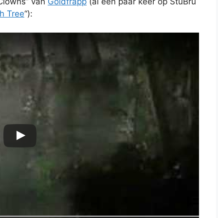
“Clowns” van
Goldfrapp
(al een paar keer op StuBru
h Tree
“):