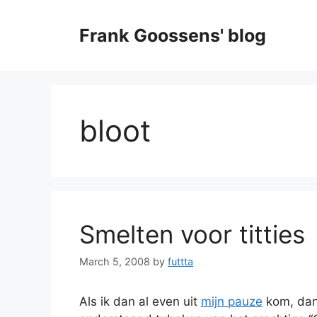
Skip
to
Frank Goossens' blog
content
bloot
Smelten voor titties
March 5, 2008
by
futtta
Als ik dan al even uit
mijn pauze
kom, dan 