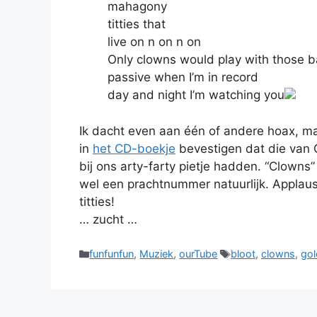
mahagony
titties that
live on n on n on
Only clowns would play with those b
passive when I’m in record
day and night I’m watching you
Ik dacht even aan één of andere hoax, m
in
het CD-boekje
bevestigen dat die van 
bij ons arty-farty pietje hadden. “Clowns” 
wel een prachtnummer natuurlijk. Applaus
titties!
… zucht …
Categories
Tags
funfunfun
,
Muziek
,
ourTube
bloot
,
clowns
,
gol