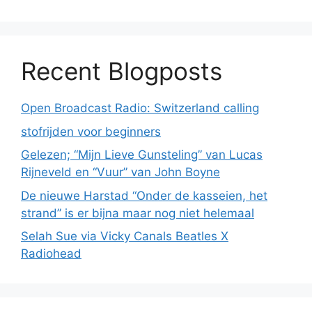
Recent Blogposts
Open Broadcast Radio: Switzerland calling
stofrijden voor beginners
Gelezen; “Mijn Lieve Gunsteling” van Lucas
Rijneveld en “Vuur” van John Boyne
De nieuwe Harstad “Onder de kasseien, het
strand” is er bijna maar nog niet helemaal
Selah Sue via Vicky Canals Beatles X
Radiohead