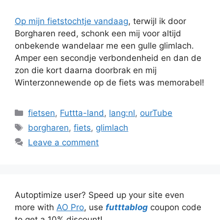
Op mijn fietstochtje vandaag
, terwijl ik door
Borgharen reed, schonk een mij voor altijd
onbekende wandelaar me een gulle glimlach.
Amper een secondje verbondenheid en dan de
zon die kort daarna doorbrak en mij
Winterzonnewende op de fiets was memorabel!
Categories
fietsen
,
Futtta-land
,
lang:nl
,
ourTube
Tags
borgharen
,
fiets
,
glimlach
Leave a comment
Autoptimize user? Speed up your site even
more with
AO Pro
, use
futttablog
coupon code
to get a 10% discount!