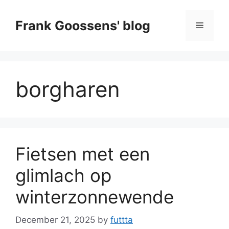
Skip
to
Frank Goossens' blog
Menu
content
borgharen
Fietsen met een
glimlach op
winterzonnewende
December 21, 2025
by
futtta