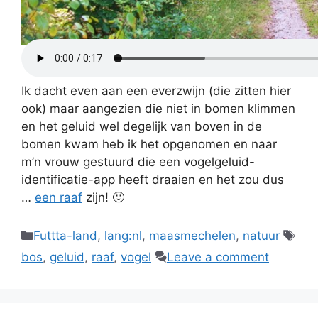
Ik dacht even aan een everzwijn (die zitten hier
ook) maar aangezien die niet in bomen klimmen
en het geluid wel degelijk van boven in de
bomen kwam heb ik het opgenomen en naar
m’n vrouw gestuurd die een vogelgeluid-
identificatie-app heeft draaien en het zou dus
…
een raaf
zijn! 🙂
Categories
Tag
Futtta-land
,
lang:nl
,
maasmechelen
,
natuur
bos
,
geluid
,
raaf
,
vogel
Leave a comment