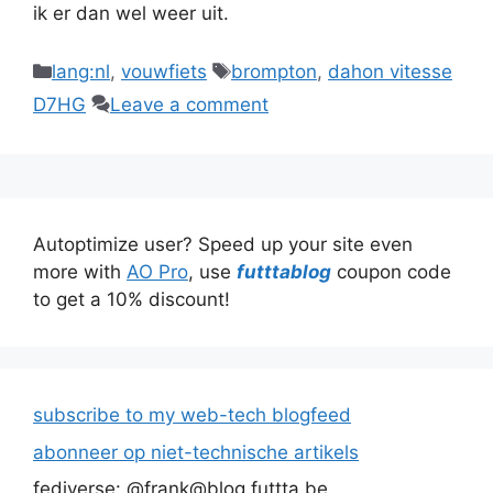
ik er dan wel weer uit.
Categories
Tags
lang:nl
,
vouwfiets
brompton
,
dahon vitesse
D7HG
Leave a comment
Autoptimize user? Speed up your site even
more with
AO Pro
, use
futttablog
coupon code
to get a 10% discount!
subscribe to my web-tech blogfeed
abonneer op niet-technische artikels
fediverse: @frank@blog.futtta.be