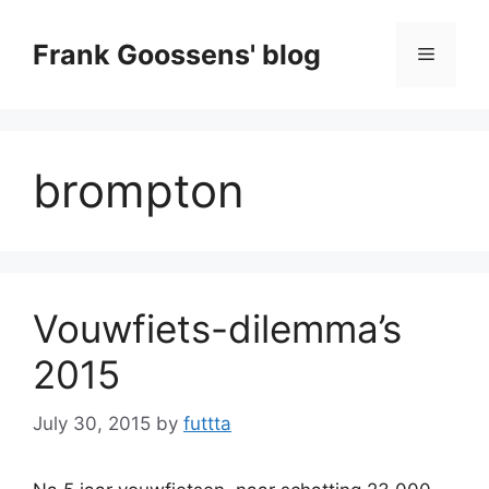
Skip
to
Frank Goossens' blog
Menu
content
brompton
Vouwfiets-dilemma’s
2015
July 30, 2015
by
futtta