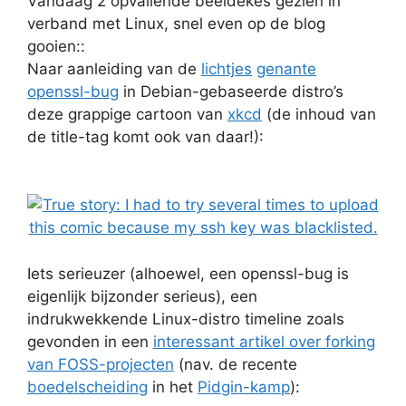
Vandaag 2 opvallende beeldekes gezien in
verband met Linux, snel even op de blog
gooien::
Naar aanleiding van de
lichtjes
genante
openssl-bug
in Debian-gebaseerde distro’s
deze grappige cartoon van
xkcd
(de inhoud van
de title-tag komt ook van daar!):
Iets serieuzer (alhoewel, een openssl-bug is
eigenlijk bijzonder serieus), een
indrukwekkende Linux-distro timeline zoals
gevonden in een
interessant artikel over forking
van FOSS-projecten
(nav. de recente
boedelscheiding
in het
Pidgin-kamp
):