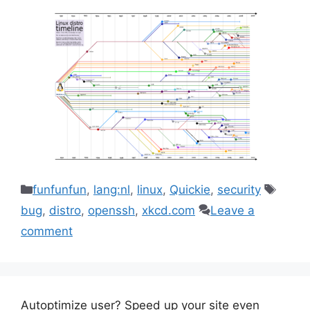
Categories
Tags
funfunfun
,
lang:nl
,
linux
,
Quickie
,
security
bug
,
distro
,
openssh
,
xkcd.com
Leave a
comment
Autoptimize user? Speed up your site even