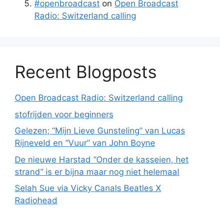
#openbroadcast
on
Open Broadcast
Radio: Switzerland calling
Recent Blogposts
Open Broadcast Radio: Switzerland calling
stofrijden voor beginners
Gelezen; “Mijn Lieve Gunsteling” van Lucas
Rijneveld en “Vuur” van John Boyne
De nieuwe Harstad “Onder de kasseien, het
strand” is er bijna maar nog niet helemaal
Selah Sue via Vicky Canals Beatles X
Radiohead