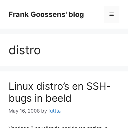
Skip
to
Frank Goossens' blog
Menu
content
distro
Linux distro’s en SSH-
bugs in beeld
May 16, 2008
by
futtta