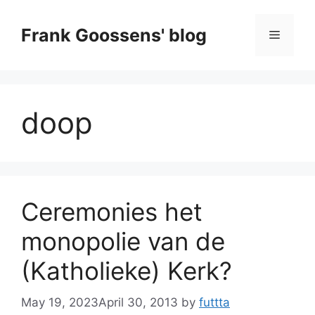
Skip
to
Frank Goossens' blog
Menu
content
doop
Ceremonies het
monopolie van de
(Katholieke) Kerk?
May 19, 2023
April 30, 2013
by
futtta