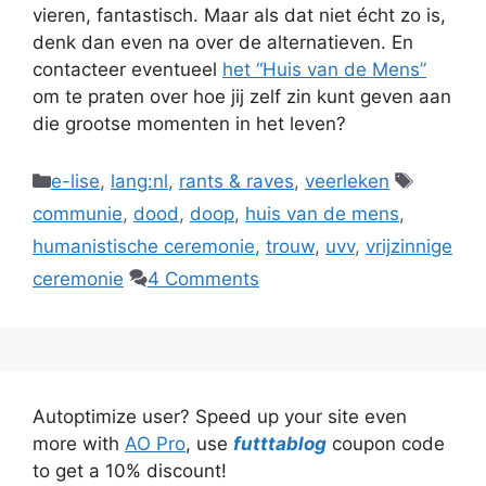
vieren, fantastisch. Maar als dat niet écht zo is,
denk dan even na over de alternatieven. En
contacteer eventueel
het “Huis van de Mens”
om te praten over hoe jij zelf zin kunt geven aan
die grootse momenten in het leven?
Categories
Tags
e-lise
,
lang:nl
,
rants & raves
,
veerleken
communie
,
dood
,
doop
,
huis van de mens
,
humanistische ceremonie
,
trouw
,
uvv
,
vrijzinnige
ceremonie
4 Comments
Autoptimize user? Speed up your site even
more with
AO Pro
, use
futttablog
coupon code
to get a 10% discount!