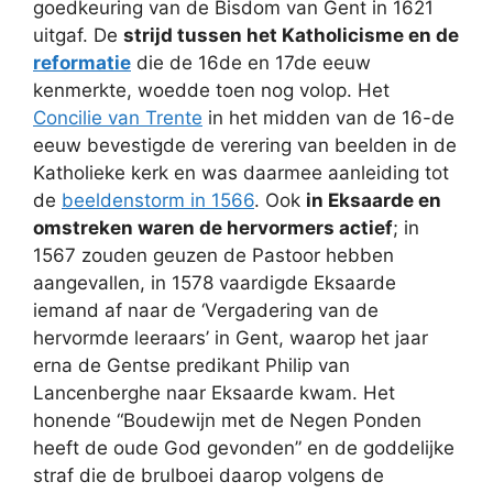
goedkeuring van de Bisdom van Gent in 1621
uitgaf. De
strijd tussen het Katholicisme en de
reformatie
die de 16de en 17de eeuw
kenmerkte, woedde toen nog volop. Het
Concilie van Trente
in het midden van de 16-de
eeuw bevestigde de verering van beelden in de
Katholieke kerk en was daarmee aanleiding tot
de
beeldenstorm in 1566
. Ook
in Eksaarde en
omstreken waren de hervormers actief
; in
1567 zouden geuzen de Pastoor hebben
aangevallen, in 1578 vaardigde Eksaarde
iemand af naar de ‘Vergadering van de
hervormde leeraars’ in Gent, waarop het jaar
erna de Gentse predikant Philip van
Lancenberghe naar Eksaarde kwam. Het
honende “Boudewijn met de Negen Ponden
heeft de oude God gevonden” en de goddelijke
straf die de brulboei daarop volgens de