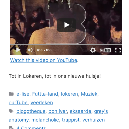
Watch this video on YouTube
.
Tot in Lokeren, tot in ons nieuwe huisje!
Categories
e-lise
,
Futtta-land
,
lokeren
,
Muziek
,
ourTube
,
veerleken
Tags
blogotheque
,
bon iver
,
eksaarde
,
grey's
anatomy
,
melancholie
,
trappist
,
verhuizen
4 Comments