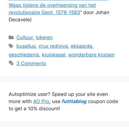
Waas tijdens de overheersing van het
revolutionaire Gent, 1578-1583
” door Johan
Decavele)
Categories
Cultuur
,
lokeren
Tags
buselius
,
crux rediviva
,
eksaarde
,
geschiedenis
,
kruiskapel
,
wonderbare kruisen
3 Comments
Autoptimize user? Speed up your site even
more with
AO Pro
, use
futttablog
coupon code
to get a 10% discount!