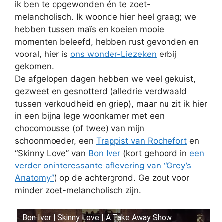
ik ben te opgewonden én te zoet-
melancholisch. Ik woonde hier heel graag; we
hebben tussen maïs en koeien mooie
momenten beleefd, hebben rust gevonden en
vooral, hier is
ons wonder-Liezeken
erbij
gekomen.
De afgelopen dagen hebben we veel gekuist,
gezweet en gesnotterd (alledrie verdwaald
tussen verkoudheid en griep), maar nu zit ik hier
in een bijna lege woonkamer met een
chocomousse (of twee) van mijn
schoonmoeder, een
Trappist van Rochefort
en
“Skinny Love” van
Bon Iver
(kort gehoord in
een
verder oninteressante aflevering van “Grey’s
Anatomy”
) op de achtergrond. Ge zout voor
minder zoet-melancholisch zijn.
Bon Iver | Skinny Love | A Take Away Show