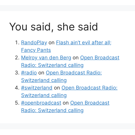
You said, she said
RandoPlay
on
Flash ain’t evil after all;
Fancy Pants
Melroy van den Berg
on
Open Broadcast
Radio: Switzerland calling
#radio
on
Open Broadcast Radio:
Switzerland calling
#switzerland
on
Open Broadcast Radio:
Switzerland calling
#openbroadcast
on
Open Broadcast
Radio: Switzerland calling