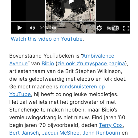
Watch this video on YouTube
.
Bovenstaand YouTubeken is “
Ambivalence
Avenue
” van
Bibio
(
zie ook z’n myspace pagina
),
artiestennaam van de Brit Stephen Wilkinson,
die iets geloofwaardig met electro en folk doet.
Ge moet maar eens
rondsnuisteren op
YouTube
, hij heeft zo nog leuke melodietjes.
Het zal wel iets met het grondwater of met
Stonehenge te maken hebben, maar Bibio’s
vernieuwingsdrang is niet nieuw. Eind jaren ’60
begin jaren ’70 bijvoorbeeld, deden
Terry Cox
,
Bert Jansch
,
Jacqui McShee
,
John Renbourn
en