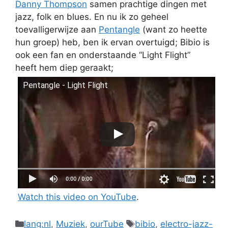
Danny Thompson
samen prachtige dingen met
jazz, folk en blues. En nu ik zo geheel
toevalligerwijze aan
Pentangle
(want zo heette
hun groep) heb, ben ik ervan overtuigd; Bibio is
ook een fan en onderstaande “Light Flight”
heeft hem diep geraakt;
Pentangle - Light Flight
Watch this video on YouTube
.
Categories
Tags
lang:nl
,
Muziek
,
ourTube
bibio
,
electro-jazz-