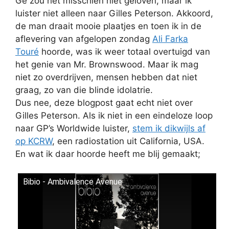
Ge zou het misschien niet geloven, maar ik
luister niet alleen naar Gilles Peterson. Akkoord,
de man draait mooie plaatjes en toen ik in de
aflevering van afgelopen zondag
Ali Farka
Touré
hoorde, was ik weer totaal overtuigd van
het genie van Mr. Brownswood. Maar ik mag
niet zo overdrijven, mensen hebben dat niet
graag, zo van die blinde idolatrie.
Dus nee, deze blogpost gaat echt niet over
Gilles Peterson. Als ik niet in een eindeloze loop
naar GP’s Worldwide luister,
stem ik dikwijls af
op KCRW
, een radiostation uit California, USA.
En wat ik daar hoorde heeft me blij gemaakt;
Bibio - Ambivalence Avenue