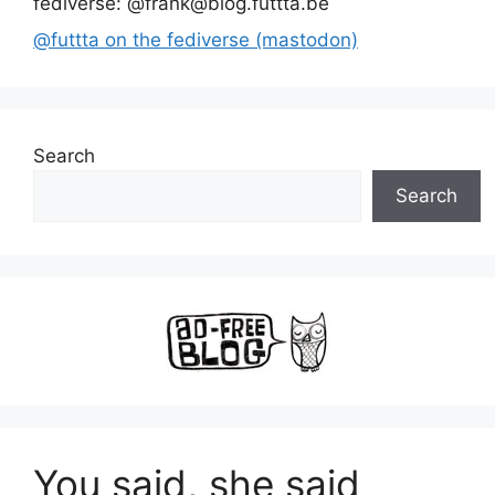
fediverse: @frank@blog.futtta.be
@futtta on the fediverse (mastodon)
Search
Search
You said, she said