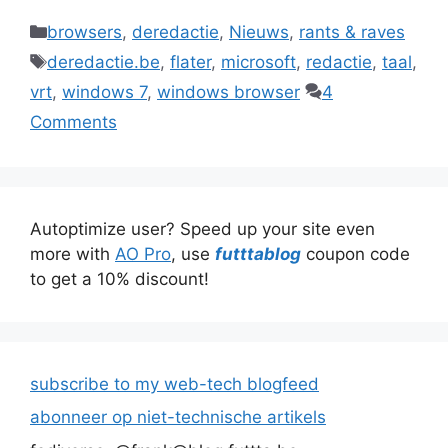
Categories
browsers
,
deredactie
,
Nieuws
,
rants & raves
Tags
deredactie.be
,
flater
,
microsoft
,
redactie
,
taal
,
vrt
,
windows 7
,
windows browser
4
Comments
Autoptimize user? Speed up your site even
more with
AO Pro
, use
futttablog
coupon code
to get a 10% discount!
subscribe to my web-tech blogfeed
abonneer op niet-technische artikels