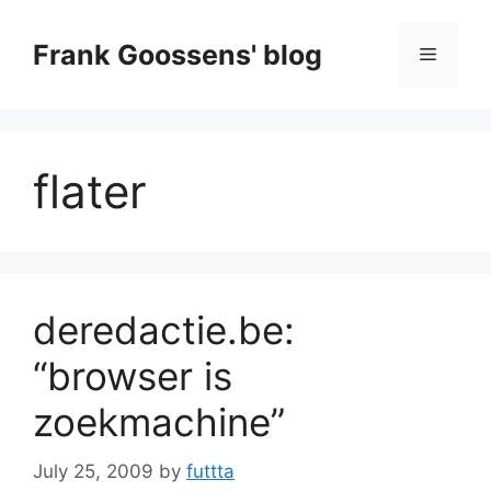
Skip
to
Frank Goossens' blog
Menu
content
flater
deredactie.be:
“browser is
zoekmachine”
July 25, 2009
by
futtta