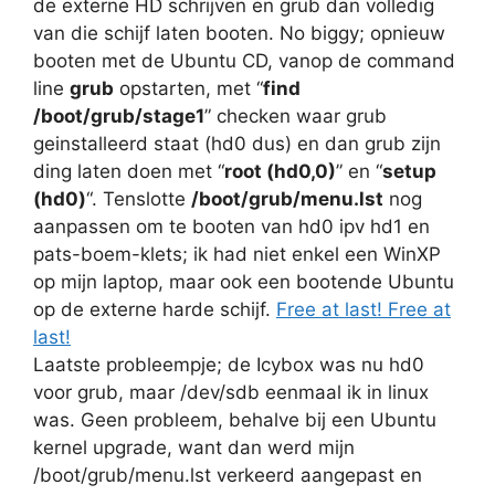
de externe HD schrijven en grub dan volledig
van die schijf laten booten. No biggy; opnieuw
booten met de Ubuntu CD, vanop de command
line
grub
opstarten, met “
find
/boot/grub/stage1
” checken waar grub
geinstalleerd staat (hd0 dus) en dan grub zijn
ding laten doen met “
root (hd0,0)
” en “
setup
(hd0)
“. Tenslotte
/boot/grub/menu.lst
nog
aanpassen om te booten van hd0 ipv hd1 en
pats-boem-klets; ik had niet enkel een WinXP
op mijn laptop, maar ook een bootende Ubuntu
op de externe harde schijf.
Free at last! Free at
last!
Laatste probleempje; de Icybox was nu hd0
voor grub, maar /dev/sdb eenmaal ik in linux
was. Geen probleem, behalve bij een Ubuntu
kernel upgrade, want dan werd mijn
/boot/grub/menu.lst verkeerd aangepast en