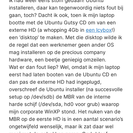
Ik had weer eens stom gedaan! Ubuntu
installeren, daar kan tegenwoordig niets fout bij
gaan, toch? Dacht ik ook, toen ik mijn laptop
bootte met de Ubuntu Gutsy CD om van een
externe HD (a whopping 4Gb in
een Icybox
!)
een ‘disktop’ te maken. Met die disktop wilde ik
de regel dat een werknemer geen ander OS
mag installeren op de precious company
hardware, een beetje geniepig omzeilen.
Wat er dan fout liep? Wel, omdat ik mijn laptop
eerst had laten booten van de Ubuntu CD en
dan pas de externe HD had ingeplugd,
overschreef de Ubuntu installer (na succesvolle
setup op /dev/sdb) de MBR van de interne
harde schijf (/dev/sda, hd0 voor grub) waarop
mijn corporate WinXP stond. Het nuken van de
MBR op de eerste HD is in een aantal scenario’s
ongetwijfeld wenselijk, maar ik zat daar wel