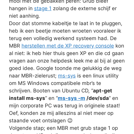
mooi met de gebakken peren: Grub bleef
hangen in
stage 1
zolang de externe schijf er
niet aanhing.
Door dat stomme kabeltje te laat in te pluggen,
heb ik een beetje moeten wroeten vooraleer ik
terug een volledig werkend systeem had. De
MBR
herstellen met de XP recovery console
kon
al niet: ik heb hier thuis geen XP en die cd gaan
vragen aan onze helpdesk leek me al bij al geen
goed idee. Google toonde me gelukkig de weg
naar MBR-zielerust;
ms-sys
is een linux utility
om MS Windows compatibele mbr’s te
schrijven. Booten van Ubuntu CD, “
apt-get
install ms-sys
” en “
ms-sys -m
/dev/sda
” en
mijn corporate PC was terug in originele staat!
Oef, konden ze mij alleszins al niet meer op
staande voet ontslagen 😉
Volgende stap; een MBR met grub stage 1 op