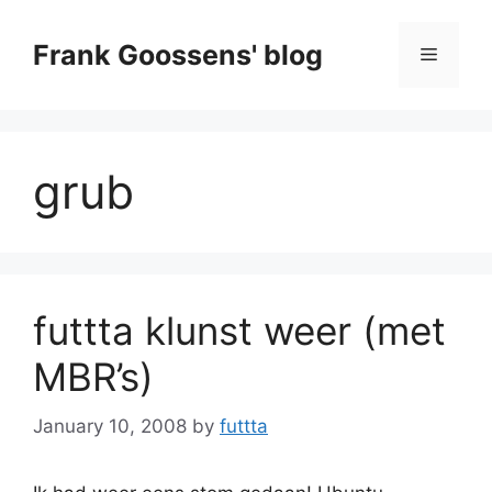
Skip
to
Frank Goossens' blog
Menu
content
grub
futtta klunst weer (met
MBR’s)
January 10, 2008
by
futtta