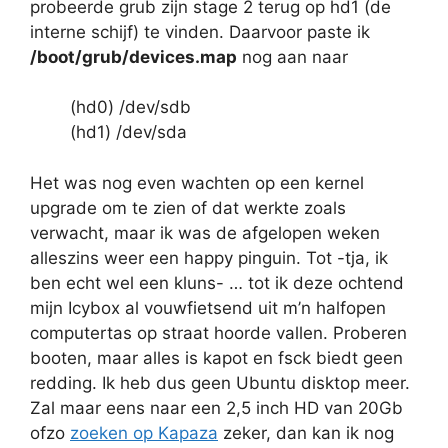
probeerde grub zijn stage 2 terug op hd1 (de
interne schijf) te vinden. Daarvoor paste ik
/boot/grub/devices.map
nog aan naar
(hd0) /dev/sdb
(hd1) /dev/sda
Het was nog even wachten op een kernel
upgrade om te zien of dat werkte zoals
verwacht, maar ik was de afgelopen weken
alleszins weer een happy pinguin. Tot -tja, ik
ben echt wel een kluns- … tot ik deze ochtend
mijn Icybox al vouwfietsend uit m’n halfopen
computertas op straat hoorde vallen. Proberen
booten, maar alles is kapot en fsck biedt geen
redding. Ik heb dus geen Ubuntu disktop meer.
Zal maar eens naar een 2,5 inch HD van 20Gb
ofzo
zoeken op Kapaza
zeker, dan kan ik nog