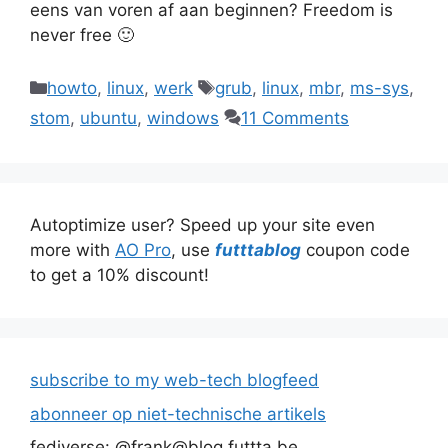
eens van voren af aan beginnen? Freedom is
never free 🙂
Categories
Tags
howto
,
linux
,
werk
grub
,
linux
,
mbr
,
ms-sys
,
stom
,
ubuntu
,
windows
11 Comments
Autoptimize user? Speed up your site even
more with
AO Pro
, use
futttablog
coupon code
to get a 10% discount!
subscribe to my web-tech blogfeed
abonneer op niet-technische artikels
fediverse: @frank@blog.futtta.be