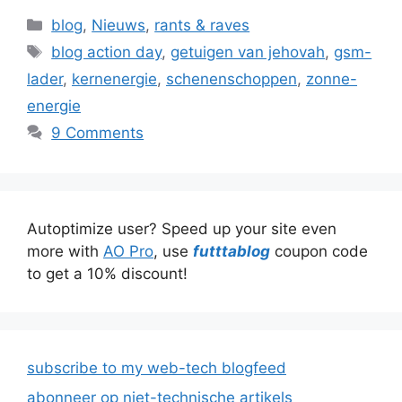
Categories
blog
,
Nieuws
,
rants & raves
Tags
blog action day
,
getuigen van jehovah
,
gsm-
lader
,
kernenergie
,
schenenschoppen
,
zonne-
energie
9 Comments
Autoptimize user? Speed up your site even
more with
AO Pro
, use
futttablog
coupon code
to get a 10% discount!
subscribe to my web-tech blogfeed
abonneer op niet-technische artikels