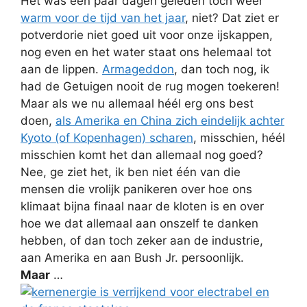
Het was een paar dagen geleden toch weer
warm voor de tijd van het jaar
, niet? Dat ziet er
potverdorie niet goed uit voor onze ijskappen,
nog even en het water staat ons helemaal tot
aan de lippen.
Armageddon
, dan toch nog, ik
had de Getuigen nooit de rug mogen toekeren!
Maar als we nu allemaal héél erg ons best
doen,
als Amerika en China zich eindelijk achter
Kyoto (of Kopenhagen) scharen
, misschien, héél
misschien komt het dan allemaal nog goed?
Nee, ge ziet het, ik ben niet één van die
mensen die vrolijk panikeren over hoe ons
klimaat bijna finaal naar de kloten is en over
hoe we dat allemaal aan onszelf te danken
hebben, of dan toch zeker aan de industrie,
aan Amerika en aan Bush Jr. persoonlijk.
Maar
…