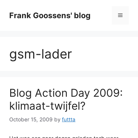
Skip
to
Frank Goossens' blog
Menu
content
gsm-lader
Blog Action Day 2009:
klimaat-twijfel?
October 15, 2009
by
futtta