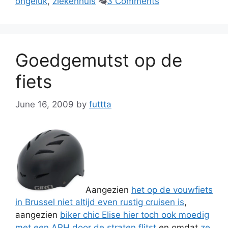
ongeluk
,
ziekenhuis
3 Comments
Goedgemutst op de
fiets
June 16, 2009
by
futtta
Aangezien
het op de vouwfiets
in Brussel niet altijd even rustig cruisen is
,
aangezien
biker chic Elise hier toch ook moedig
met een ARH door de straten flitst
en omdat
ze