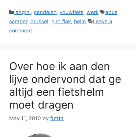
Categories
Tags
lang:nl
,
pendelen
,
vouwfiets
,
werk
abus
scraper
,
brussel
,
giro flak
,
helm
Leave a
comment
Over hoe ik aan den
lijve ondervond dat ge
altijd een fietshelm
moet dragen
May 11, 2010
by
futtta