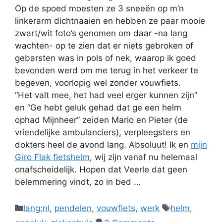
Op de spoed moesten ze 3 sneeën op m’n
linkerarm dichtnaaien en hebben ze paar mooie
zwart/wit foto’s genomen om daar -na lang
wachten- op te zien dat er niets gebroken of
gebarsten was in pols of nek, waarop ik goed
bevonden werd om me terug in het verkeer te
begeven, voorlopig wel zonder vouwfiets.
“Het valt mee, het had veel erger kunnen zijn”
en “Ge hebt geluk gehad dat ge een helm
ophad Mijnheer” zeiden Mario en Pieter (de
vriendelijke ambulanciers), verpleegsters en
dokters heel de avond lang. Absoluut! Ik en
mijn
Giro Flak fietshelm
, wij zijn vanaf nu helemaal
onafscheidelijk. Hopen dat Veerle dat geen
belemmering vindt, zo in bed …
Categories
Tags
lang:nl
,
pendelen
,
vouwfiets
,
werk
helm
,