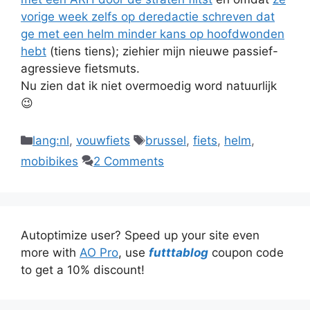
vorige week zelfs op deredactie schreven dat
ge met een helm minder kans op hoofdwonden
hebt
(tiens tiens); ziehier mijn nieuwe passief-
agressieve fietsmuts.
Nu zien dat ik niet overmoedig word natuurlijk
😉
Categories
Tags
lang:nl
,
vouwfiets
brussel
,
fiets
,
helm
,
mobibikes
2 Comments
Autoptimize user? Speed up your site even
more with
AO Pro
, use
futttablog
coupon code
to get a 10% discount!