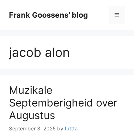
Skip
to
Frank Goossens' blog
Menu
content
jacob alon
Muzikale
Septemberigheid over
Augustus
September 3, 2025
by
futtta