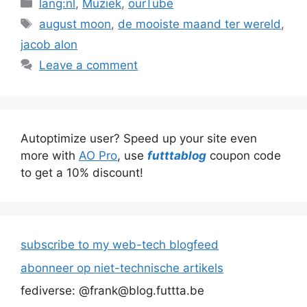
Categories
lang:nl
,
Muziek
,
ourTube
Tags
august moon
,
de mooiste maand ter wereld
,
jacob alon
Leave a comment
Autoptimize user? Speed up your site even
more with
AO Pro
, use
futttablog
coupon code
to get a 10% discount!
subscribe to my web-tech blogfeed
abonneer op niet-technische artikels
fediverse: @frank@blog.futtta.be