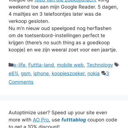
weekend toe aan mijn Google Reader. 5 dagen,
4 mailtjes en 3 telefoontjes later was de
verkoop gesloten.
Nu m’n nieuw oud speelgoed nog herflashen
om de toetsenbord-instellingen perfect te
krijgen (there’s no such thing as a goedkoop
koopje) en we zijn weeral zoet voor een jaartje.
Categories
Tag
e-life
,
Futtta-land
,
mobile web
,
Technology
e61i
,
gsm
,
iphone
,
koopjeszoeker
,
nokia
3
Comments
Autoptimize user? Speed up your site even
more with
AO Pro
, use
futttablog
coupon code
to get a 10% discount!