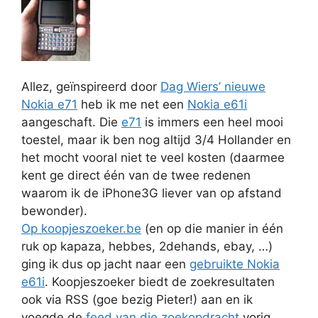
Allez, geïnspireerd door
Dag Wiers’ nieuwe
Nokia e71
heb ik me net een
Nokia e61i
aangeschaft. Die
e71
is immers een heel mooi
toestel, maar ik ben nog altijd 3/4 Hollander en
het mocht vooral niet te veel kosten (daarmee
kent ge direct één van de twee redenen
waarom ik de iPhone3G liever van op afstand
bewonder).
Op koopjeszoeker.be
(en op die manier in één
ruk op kapaza, hebbes, 2dehands, ebay, …)
ging ik dus op jacht naar een
gebruikte Nokia
e61i
. Koopjeszoeker biedt de zoekresultaten
ook via RSS (goe bezig Pieter!) aan en ik
voegde de
feed van die zoekopdracht
vorig