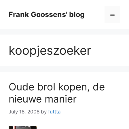
Skip
to
Frank Goossens' blog
Menu
content
koopjeszoeker
Oude brol kopen, de
nieuwe manier
July 18, 2008
by
futtta