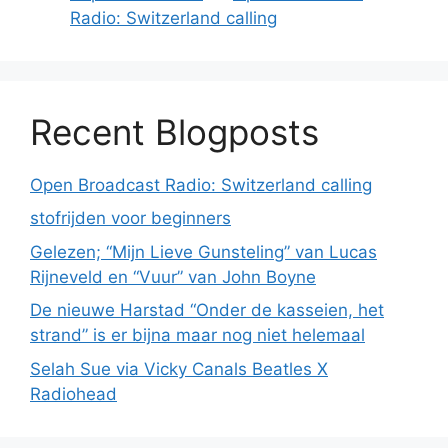
Radio: Switzerland calling
Recent Blogposts
Open Broadcast Radio: Switzerland calling
stofrijden voor beginners
Gelezen; “Mijn Lieve Gunsteling” van Lucas
Rijneveld en “Vuur” van John Boyne
De nieuwe Harstad “Onder de kasseien, het
strand” is er bijna maar nog niet helemaal
Selah Sue via Vicky Canals Beatles X
Radiohead