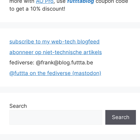
more with
AO Pro
, use
futttablog
coupon code
to get a 10% discount!
subscribe to my web-tech blogfeed
abonneer op niet-technische artikels
fediverse: @frank@blog.futtta.be
@futtta on the fediverse (mastodon)
Search
Search