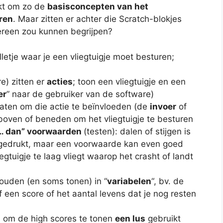
ikt om zo de
basisconcepten van het
ren
. Maar zitten er achter die Scratch-blokjes
ereen zou kunnen begrijpen?
etje waar je een vliegtuigje moet besturen;
e) zitten er
acties
; toon een vliegtuigje en een
er
” naar de gebruiker van de software)
 laten om die actie te beïnvloeden (de
invoer
of
ar boven of beneden om het vliegtuigje te besturen
 … dan” voorwaarden
(testen): dalen of stijgen is
 ingedrukt, maar een voorwaarde kan even goed
iegtuigje te laag vliegt waarop het crasht of landt
jhouden (en soms tonen) in “
variabelen
“, bv. de
of een score of het aantal levens dat je nog resten
 om de high scores te tonen
een lus
gebruikt