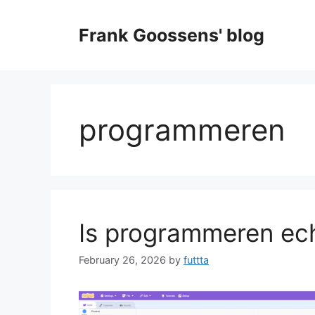
Skip
to
Frank Goossens' blog
content
programmeren
Is programmeren ech
February 26, 2026
by
futtta