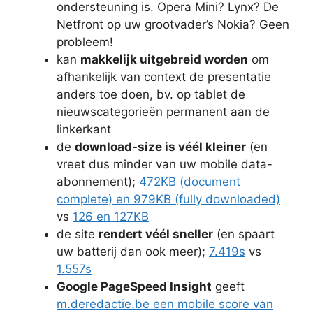
ondersteuning is. Opera Mini? Lynx? De
Netfront op uw grootvader’s Nokia? Geen
probleem!
kan
makkelijk uitgebreid worden
om
afhankelijk van context de presentatie
anders toe doen, bv. op tablet de
nieuwscategorieën permanent aan de
linkerkant
de
download-size is véél kleiner
(en
vreet dus minder van uw mobile data-
abonnement);
472KB (document
complete) en 979KB (fully downloaded)
vs
126 en 127KB
de site
rendert véél sneller
(en spaart
uw batterij dan ook meer);
7.419s
vs
1.557s
Google PageSpeed Insight
geeft
m.deredactie.be een mobile score van