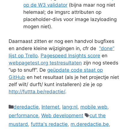
op de W3 validator
(bijna maar nog niet
helemaal; de imgsrc attributen op
placeholder-divs voor image lazyloading
mogen niet).
Daarnaast zitten er nog een handvol bugfixes
en andere kleine wijzigingen in, cfr de
“done”
lijst op Trello
.
Pagespeed Insights score
en
webpagetest.org testresultaten
zijn nog steeds
“up to snuff”. De
geüpdate code staat op
GitHub
en het resultaat (als je het projectje niet
zelf wilt/ durft/ kunt installeren) zie je op
http://futtta.be/redactie/
.
Categories
deredactie
,
Internet
,
lang:nl
,
mobile web
,
Tags
performance
,
Web development
cut the
mustard
,
futtta's redactie
,
m.deredactie.be
,