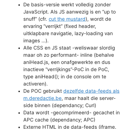
De basis-versie werkt volledig zonder
JavaScript. Als JS aanwezig is en “up to
snuff” (cfr.
cut the mustard
), wordt de
ervaring “verrijkt” (fixed header,
uitklapbare navigatie, lazy-loading van
images …).
Alle CSS en JS staat -weliswaar slordig
maar oh zo performant- inline (behalve
aniHead.js, een onafgewerkte en dus
inactieve “verrijkings”-PoC in de PoC,
type aniHead(); in de console om te
activeren).
De POC gebruikt
dezelfde data-feeds als
m.deredactie.be
, maar haalt die server-
side binnen (dependancy; Curl)
Data wordt -gecomprimeerd- gecachet in
APC cache (dependancy; APC)
Externe HTML in de data-feeds (iframe,