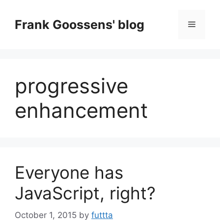
Skip
to
Frank Goossens' blog
Menu
content
progressive
enhancement
Everyone has
JavaScript, right?
October 1, 2015
by
futtta