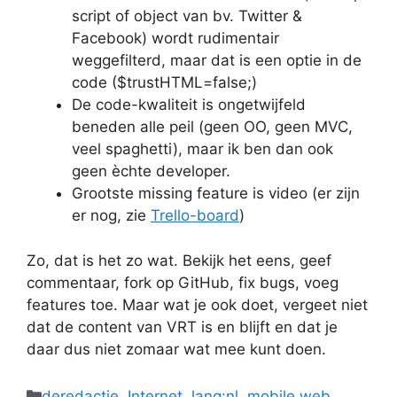
script of object van bv. Twitter &
Facebook) wordt rudimentair
weggefilterd, maar dat is een optie in de
code ($trustHTML=false;)
De code-kwaliteit is ongetwijfeld
beneden alle peil (geen OO, geen MVC,
veel spaghetti), maar ik ben dan ook
geen èchte developer.
Grootste missing feature is video (er zijn
er nog, zie
Trello-board
)
Zo, dat is het zo wat. Bekijk het eens, geef
commentaar, fork op GitHub, fix bugs, voeg
features toe. Maar wat je ook doet, vergeet niet
dat de content van VRT is en blijft en dat je
daar dus niet zomaar wat mee kunt doen.
Categories
deredactie
,
Internet
,
lang:nl
,
mobile web
,