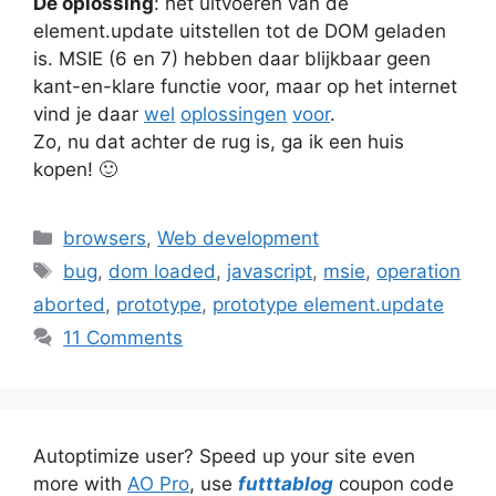
De oplossing
: het uitvoeren van de
element.update uitstellen tot de DOM geladen
is. MSIE (6 en 7) hebben daar blijkbaar geen
kant-en-klare functie voor, maar op het internet
vind je daar
wel
oplossingen
voor
.
Zo, nu dat achter de rug is, ga ik een huis
kopen! 🙂
Categories
browsers
,
Web development
Tags
bug
,
dom loaded
,
javascript
,
msie
,
operation
aborted
,
prototype
,
prototype element.update
11 Comments
Autoptimize user? Speed up your site even
more with
AO Pro
, use
futttablog
coupon code