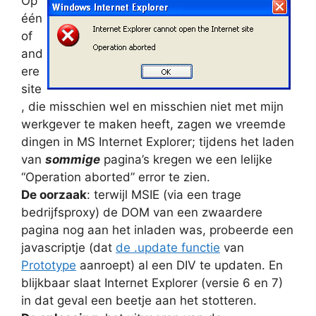
Op
één
of
and
ere
site
, die misschien wel en misschien niet met mijn
werkgever te maken heeft, zagen we vreemde
dingen in MS Internet Explorer; tijdens het laden
van
sommige
pagina’s kregen we een lelijke
“Operation aborted” error te zien.
De oorzaak
: terwijl MSIE (via een trage
bedrijfsproxy) de DOM van een zwaardere
pagina nog aan het inladen was, probeerde een
javascriptje (dat
de .update functie
van
Prototype
aanroept) al een DIV te updaten. En
blijkbaar slaat Internet Explorer (versie 6 en 7)
in dat geval een beetje aan het stotteren.