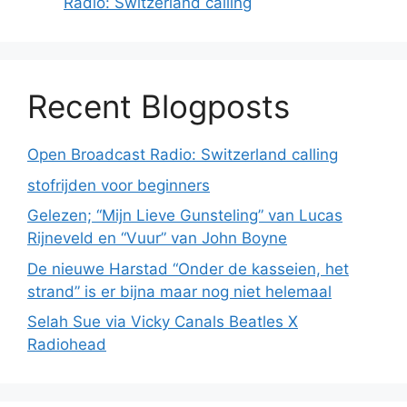
Radio: Switzerland calling
Recent Blogposts
Open Broadcast Radio: Switzerland calling
stofrijden voor beginners
Gelezen; “Mijn Lieve Gunsteling” van Lucas
Rijneveld en “Vuur” van John Boyne
De nieuwe Harstad “Onder de kasseien, het
strand” is er bijna maar nog niet helemaal
Selah Sue via Vicky Canals Beatles X
Radiohead