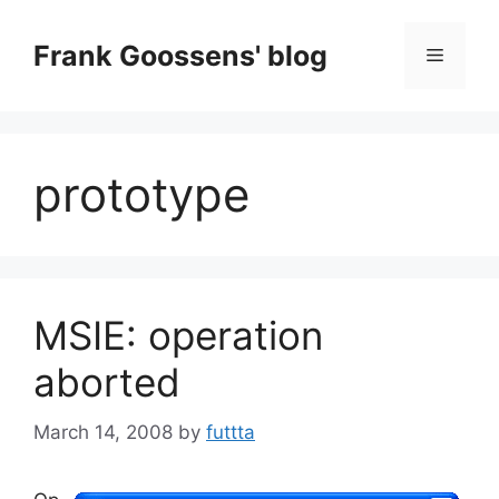
Skip
to
Frank Goossens' blog
Menu
content
prototype
MSIE: operation
aborted
March 14, 2008
by
futtta