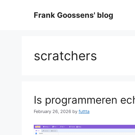
Skip
to
Frank Goossens' blog
content
scratchers
Is programmeren ech
February 26, 2026
by
futtta