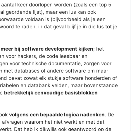
 aantal keer doorlopen worden (zoals een top 5
 al geordende lijst), maar een lus kan ook
orwaarde voldaan is (bijvoorbeeld als je een
ord te raden, in dat geval blijf je in die lus tot je
k meer bij software development kijken
; het
en voor hackers, de code leesbaar en
gen voor technische documentatie, zorgen voor
n met databases of andere software om maar
nd bevat zowat elk stukje software honderden of
ariabelen en databank velden, maar bovenstaande
ke
betrekkelijk eenvoudige basisblokken
 ook
volgens een bepaalde logica nadenken
. De
 je afvragen waarom het niet werkt en met dat
werkt. Dat heb ik dikwijls ook geantwoord op de