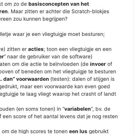
ikt om zo de
basisconcepten van het
ren
. Maar zitten er achter die Scratch-blokjes
ereen zou kunnen begrijpen?
etje waar je een vliegtuigje moet besturen;
e) zitten er
acties
; toon een vliegtuigje en een
er
” naar de gebruiker van de software)
 laten om die actie te beïnvloeden (de
invoer
of
ar boven of beneden om het vliegtuigje te besturen
 … dan” voorwaarden
(testen): dalen of stijgen is
 ingedrukt, maar een voorwaarde kan even goed
iegtuigje te laag vliegt waarop het crasht of landt
jhouden (en soms tonen) in “
variabelen
“, bv. de
of een score of het aantal levens dat je nog resten
 om de high scores te tonen
een lus
gebruikt