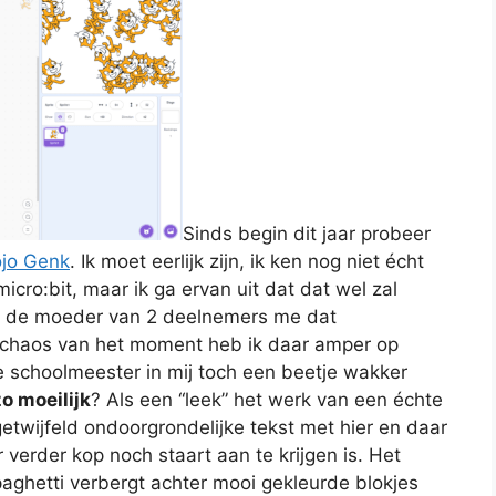
Sinds begin dit jaar probeer
jo Genk
. Ik moet eerlijk zijn, ik ken nog niet écht
cro:bit, maar ik ga ervan uit dat dat wel zal
e de moeder van 2 deelnemers me dat
de chaos van het moment heb ik daar amper op
 schoolmeester in mij toch een beetje wakker
o moeilijk
? Als een “leek” het werk van een échte
getwijfeld ondoorgrondelijke tekst met hier en daar
erder kop noch staart aan te krijgen is. Het
spaghetti verbergt achter mooi gekleurde blokjes