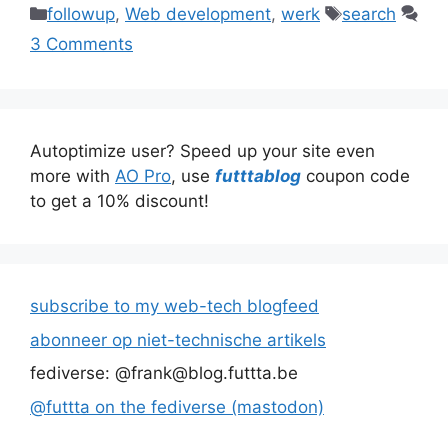
Categories
Tags
followup
,
Web development
,
werk
search
3 Comments
Autoptimize user? Speed up your site even
more with
AO Pro
, use
futttablog
coupon code
to get a 10% discount!
subscribe to my web-tech blogfeed
abonneer op niet-technische artikels
fediverse: @frank@blog.futtta.be
@futtta on the fediverse (mastodon)