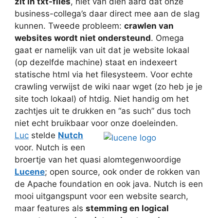
zit in txt-files
, niet van dien aard dat onze
business-collega’s daar direct mee aan de slag
kunnen. Tweede probleem:
crawlen van
websites wordt niet ondersteund
. Omega
gaat er namelijk van uit dat je website lokaal
(op dezelfde machine) staat en indexeert
statische html via het filesysteem. Voor echte
crawling verwijst de wiki naar wget (zo heb je je
site toch lokaal) of htdig. Niet handig om het
zachtjes uit te drukken en “as such” dus toch
niet echt bruikbaar voor onze doeleinden.
Luc
stelde
Nutch
voor. Nutch is een
broertje van het quasi alomtegenwoordige
Lucene
; open source, ook onder de rokken van
de Apache foundation en ook java. Nutch is een
mooi uitgangspunt voor een website search,
maar features als
stemming en logical