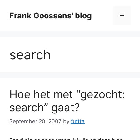
Skip
to
Frank Goossens' blog
Menu
content
search
Hoe het met “gezocht:
search” gaat?
September 20, 2007
by
futtta