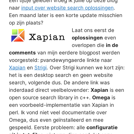
Een tijdje geleden vroeg ik jullie op deze blog
naar
input over website search oplossingen
.
Een maand later is een korte update misschien
op zijn plaats?
Laat ons eerst de
oplossingen
even
overlopen die
in de
comments
van mijn eerdere blogpost werden
voorgesteld: pvandewyngaerde linkte naar
Xapian
en
Strigi
. Over Strigi kunnen we kort zijn:
het is een desktop search en geen website
search, volgende dus. De andere link was
inderdaad direct veelbelovender:
Xapian
is een
open source search library in c++.
Omega
is
een voorbeeld-implementatie van Xapian in
perl. Ik vond niet veel documentatie over
Omega, dus even geïnstalleerd en mee
gespeeld. Eerste probleem: alle
configuratie