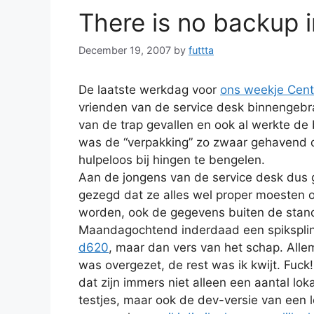
There is no backup
December 19, 2007
by
futtta
De laatste werkdag voor
ons weekje Cent
vrienden van de service desk binnengeb
van de trap gevallen en ook al werkte de 
was de “verpakking” zo zwaar gehavend da
hulpeloos bij hingen te bengelen.
Aan de jongens van de service desk dus 
gezegd dat ze alles wel proper moesten 
worden, ook de gegevens buiten de stand
Maandagochtend inderdaad een spikspli
d620
, maar dan vers van het schap. Allema
was overgezet, de rest was ik kwijt. Fuck!
dat zijn immers niet alleen een aantal l
testjes, maar ook de dev-versie van een l