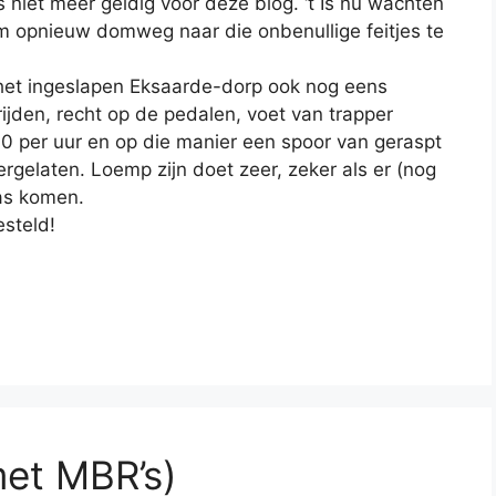
s niet meer geldig voor deze blog. ‘t Is nu wachten
 opnieuw domweg naar die onbenullige feitjes te
 het ingeslapen Eksaarde-dorp ook nog eens
rijden, recht op de pedalen, voet van trapper
0 per uur en op die manier een spoor van geraspt
tergelaten. Loemp zijn doet zeer, zeker als er (nog
as komen.
esteld!
met MBR’s)