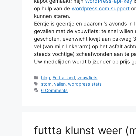
kapot gemaakt; mijn
WordPress-api-key
i
op hulp van de
wordpress.com support
om
kunnen staren.
Eéntje is geentje en daarom ‘s avonds in
gevallen met de vouwfiets; te snel willen 
geschoten, evenwicht kwijt aan pakweg 3
vel (van mijn linkerarm) op het asfalt ach
steeds vochtige) schaafwonden aan te p
Uw medelijden wordt bijzonder op prijs g
Categories
blog
,
Futtta-land
,
vouwfiets
Tags
stom
,
vallen
,
wordpress stats
6 Comments
futtta klunst weer (