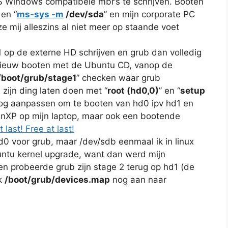
MS Windows compatibele mbr’s te schrijven. Booten
 en “
ms-sys -m
/dev/sda
” en mijn corporate PC
ze mij alleszins al niet meer op staande voet
 op de externe HD schrijven en grub dan volledig
opnieuw booten met de Ubuntu CD, vanop de
 /boot/grub/stage1
” checken waar grub
 zijn ding laten doen met “
root (hd0,0)
” en “
setup
g aanpassen om te booten van hd0 ipv hd1 en
WinXP op mijn laptop, maar ook een bootende
t last! Free at last!
0 voor grub, maar /dev/sdb eenmaal ik in linux
ntu kernel upgrade, want dan werd mijn
n probeerde grub zijn stage 2 terug op hd1 (de
ik
/boot/grub/devices.map
nog aan naar