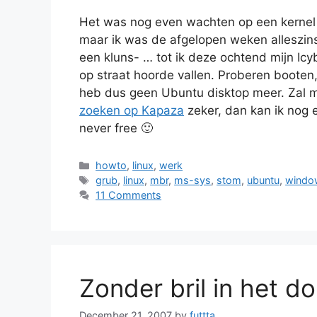
Het was nog even wachten op een kernel 
maar ik was de afgelopen weken alleszins
een kluns- … tot ik deze ochtend mijn Ic
op straat hoorde vallen. Proberen booten,
heb dus geen Ubuntu disktop meer. Zal 
zoeken op Kapaza
zeker, dan kan ik nog 
never free 🙂
Categories
howto
,
linux
,
werk
Tags
grub
,
linux
,
mbr
,
ms-sys
,
stom
,
ubuntu
,
windo
11 Comments
Zonder bril in het d
December 21, 2007
by
futtta