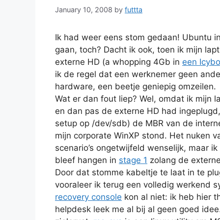
January 10, 2008
by
futtta
Ik had weer eens stom gedaan! Ubuntu ins
gaan, toch? Dacht ik ook, toen ik mijn l
externe HD (a whopping 4Gb in
een Icyb
ik de regel dat een werknemer geen ande
hardware, een beetje geniepig omzeilen.
Wat er dan fout liep? Wel, omdat ik mijn
en dan pas de externe HD had ingeplugd, 
setup op /dev/sdb) de MBR van de interne
mijn corporate WinXP stond. Het nuken v
scenario’s ongetwijfeld wenselijk, maar 
bleef hangen in
stage 1
zolang de externe 
Door dat stomme kabeltje te laat in te p
vooraleer ik terug een volledig werkend
recovery console
kon al niet: ik heb hier
helpdesk leek me al bij al geen goed id