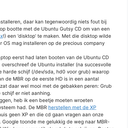
talleren, daar kan tegenwoordig niets fout bij
aptop bootte met de Ubuntu Gutsy CD om van een
ox
!) een ‘disktop’ te maken. Met die disktop wilde
r OS mag installeren op de precious company
 laptop eerst had laten booten van de Ubuntu CD
overschreef de Ubuntu installer (na succesvolle
 harde schijf (/dev/sda, hd0 voor grub) waarop
an de MBR op de eerste HD is in een aantal
ik zat daar wel mooi met de gebakken peren: Grub
schijf er niet aanhing.
luggen, heb ik een beetje moeten wroeten
 systeem had. De MBR
herstellen met de XP
 thuis geen XP en die cd gaan vragen aan onze
ee. Google toonde me gelukkig de weg naar MBR-