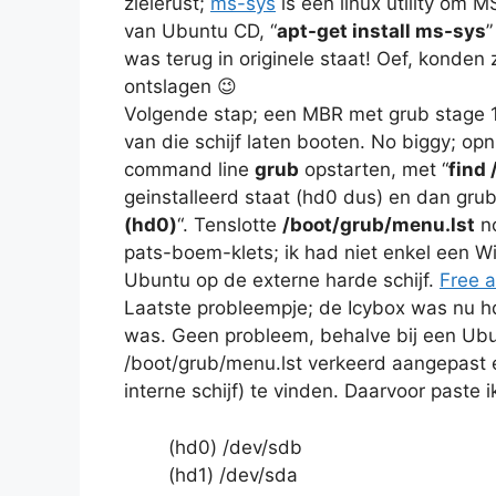
zielerust;
ms-sys
is een linux utility om 
van Ubuntu CD, “
apt-get install ms-sys
”
was terug in originele staat! Oef, konden 
ontslagen 😉
Volgende stap; een MBR met grub stage 1
van die schijf laten booten. No biggy; 
command line
grub
opstarten, met “
find
geinstalleerd staat (hd0 dus) en dan grub
(hd0)
“. Tenslotte
/boot/grub/menu.lst
no
pats-boem-klets; ik had niet enkel een 
Ubuntu op de externe harde schijf.
Free a
Laatste probleempje; de Icybox was nu hd
was. Geen probleem, behalve bij een Ubu
/boot/grub/menu.lst verkeerd aangepast e
interne schijf) te vinden. Daarvoor paste 
(hd0) /dev/sdb
(hd1) /dev/sda