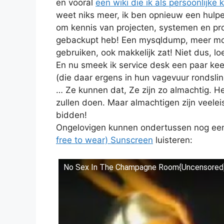
en vooral
een wiki die ik als persoonlijke
weet niks meer, ik ben opnieuw een hulpe
om kennis van projecten, systemen en pro
gebackupt heb! Een mysqldump, meer moet
gebruiken, ook makkelijk zat! Niet dus,
En nu smeek ik service desk een paar kee
(die daar ergens in hun vagevuur rondsli
… Ze kunnen dat, Ze zijn zo almachtig. He
zullen doen. Maar almachtigen zijn veelei
bidden!
Ongelovigen kunnen ondertussen nog ee
free to wear) Sunscreen
luisteren:
No Sex In The Champagne Room{Uncensored