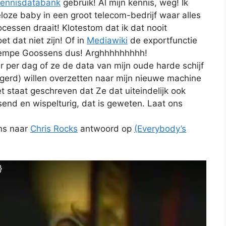
 kennisdatabank
gebruik! Al mijn kennis, weg! Ik
loze baby in een groot telecom-bedrijf waar alles
cessen draait! Klotestom dat ik dat nooit
 dat niet zijn! Of in
Mediawiki
de exportfunctie
 loempe Goossens dus! Arghhhhhhhhh!
r per dag of ze de data van mijn oude harde schijf
ngerd) willen overzetten naar mijn nieuwe machine
t staat geschreven dat Ze dat uiteindelijk ook
send en wispelturig, dat is geweten. Laat ons
ns naar
Chris Rocks
antwoord op
(Everybody’s
}