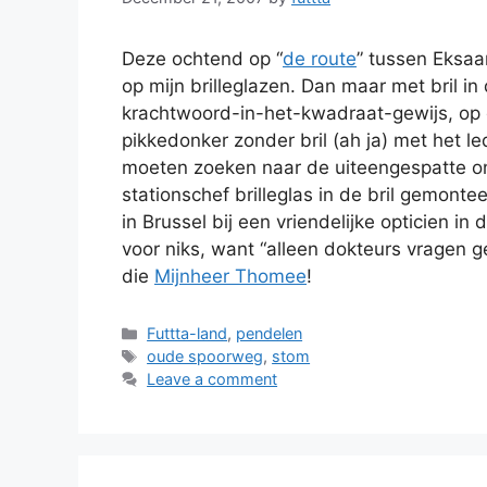
Deze ochtend op “
de route
” tussen Eksaa
op mijn brilleglazen. Dan maar met bril i
krachtwoord-in-het-kwadraat-gewijs, op d
pikkedonker zonder bril (ah ja)
met het le
moeten zoeken naar de uiteengespatte o
stationschef brilleglas in de bril gemonte
in Brussel bij een vriendelijke opticien in
voor niks, want “alleen dokteurs vragen g
die
Mijnheer Thomee
!
Categories
Futtta-land
,
pendelen
Tags
oude spoorweg
,
stom
Leave a comment