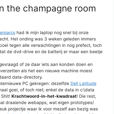
 in the champagne room
erparcs
had ik mijn laptop nog snel bij onze
racht. Het onding was 3 weken geleden immers
boel tegen alle verwachtingen in nog prefect, toch
t de dvd-drive en de batterij er maar een beetje
gevraagd of ze daar iets aan konden doen en
overzetten als het een nieuwe machine moest
aard data-directory.
nternieuwe PC gekregen: dezelfde
Dell Latitude
al goei, of toch niet; enkel de data in c:\data
 Shit!
Krachtwoord-in-het-kwadraat
! Die rest,
okaal draaiende webapps, wat eigen prototypes/
euk projectje waar ik voor mezelf aan bezig was