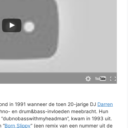
tond in 1991 wanneer de toen 20-jarige DJ
Darren
chno- en drum&bass-invloeden meebracht. Hun
), “dubnobasswithmyheadman”, kwam in 1993 uit.
 “
Born Slippy
” (een remix van een nummer uit de