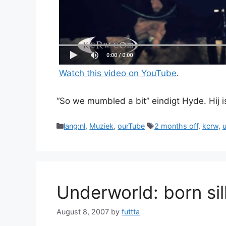
Watch this video on YouTube
.
“So we mumbled a bit” eindigt Hyde. Hij i
Categories
Tags
lang:nl
,
Muziek
,
ourTube
2 months off
,
kcrw
,
Underworld: born sil
August 8, 2007
by
futtta