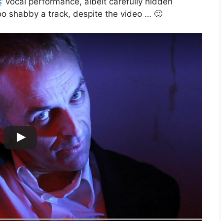
s
‘ vocal performance, albeit carefully hidden
too shabby a track, despite the video … 🙂