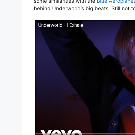
some similarities with the
Blue Aeroplane
behind Underworld’s big beats. Still not 
Underworld - I Exhale