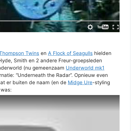
Thompson Twins
en
A Flock of Seagulls
hielden
 Hyde, Smith en 2 andere Freur-groepsleden
s Underworld (nu gemeenzaam
Underworld mk1
carnatie: “Underneath the Radar”. Opnieuw even
at er buiten de naam (en de
Midge Ure
-styling
 was: