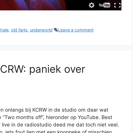
xhale
,
old farts
,
underworld
Leave a comment
 KCRW: paniek over
n onlangs bij KCRW in de studio om daar wat
“Two months off”, hieronder op YouTube. Best
 live in de radiostudio deed me dat toch niet veel.
ip, iets fout liep met een knoppeke of misschien