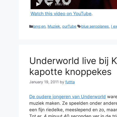
Watch this video on YouTube
.
Categories
Tags
lang:en
,
Muziek
,
ourTube
blue aeroplanes
,
I e
Underworld live bij
kapotte knoppekes
January 19, 2011
by
futtta
De oudere jongeren van Underworld
ware
muziek maken. Ze speelden onder andere 
een fijn riedelke, meeslepend en zo, maar
Tot er, 4 minuut 40 seconden ver in de tr