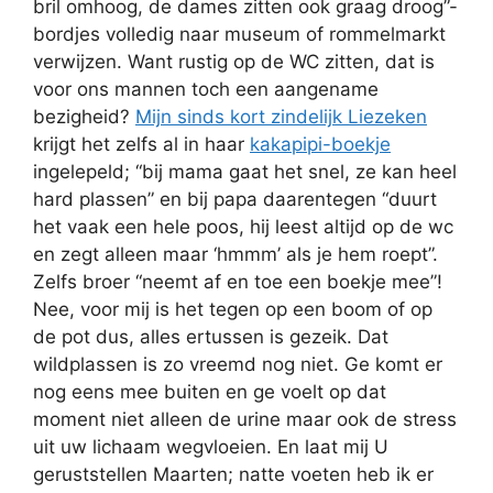
bril omhoog, de dames zitten ook graag droog”-
bordjes volledig naar museum of rommelmarkt
verwijzen. Want rustig op de WC zitten, dat is
voor ons mannen toch een aangename
bezigheid?
Mijn sinds kort zindelijk Liezeken
krijgt het zelfs al in haar
kakapipi-boekje
ingelepeld; “bij mama gaat het snel, ze kan heel
hard plassen” en bij papa daarentegen “duurt
het vaak een hele poos, hij leest altijd op de wc
en zegt alleen maar ‘hmmm’ als je hem roept”.
Zelfs broer “neemt af en toe een boekje mee”!
Nee, voor mij is het tegen op een boom of op
de pot dus, alles ertussen is gezeik. Dat
wildplassen is zo vreemd nog niet. Ge komt er
nog eens mee buiten en ge voelt op dat
moment niet alleen de urine maar ook de stress
uit uw lichaam wegvloeien. En laat mij U
geruststellen Maarten; natte voeten heb ik er