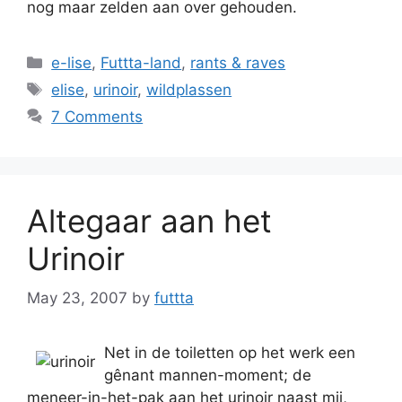
nog maar zelden aan over gehouden.
Categories
e-lise
,
Futtta-land
,
rants & raves
Tags
elise
,
urinoir
,
wildplassen
7 Comments
Altegaar aan het
Urinoir
May 23, 2007
by
futtta
Net in de toiletten op het werk een
gênant mannen-moment; de
meneer-in-het-pak aan het urinoir naast mij,