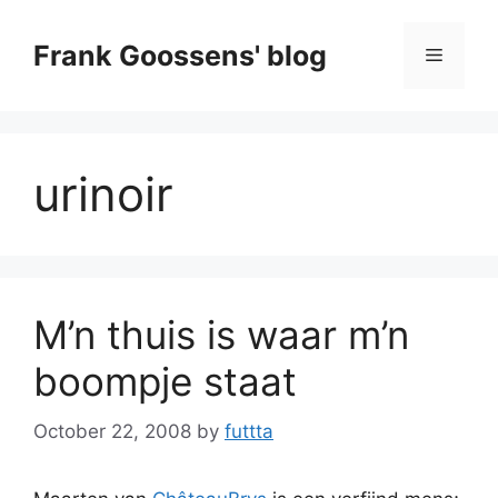
Skip
to
Frank Goossens' blog
Menu
content
urinoir
M’n thuis is waar m’n
boompje staat
October 22, 2008
by
futtta