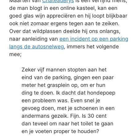
Maarten van
ChâteauBrys
is een verfijnd mens;
de man blogt in een online kasteel, kan een
goed glas wijn appreciëren en hij loopt blijkbaar
ook niet zomaar ergens tegen aan te zeiken.
Over dat wildplassen deelde hij ons onlangs,
naar aanleiding van
een incident op een parking
langs de autosnelweg
, immers het volgende
mee;
Zeker vijf mannen stopten aan het
eind van de parking, gingen een paar
meter het grasplein op, om er hun
ding te doen. Ik dacht dat hondepoep
een probleem was. Even snel je
gevoeg doen, met je schoenen in een
andermans gezeik. Fijn. Is 30 cent
dan teveel om naar het toilet te gaan
en je voeten proper te houden?