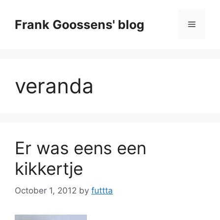
Skip
to
Frank Goossens' blog
Menu
content
veranda
Er was eens een
kikkertje
October 1, 2012
by
futtta