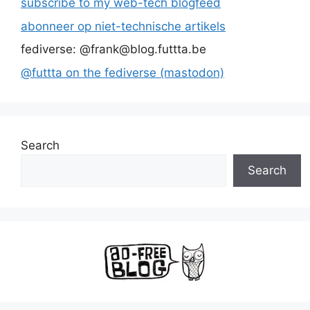
subscribe to my web-tech blogfeed
abonneer op niet-technische artikels
fediverse: @frank@blog.futtta.be
@futtta on the fediverse (mastodon)
Search
Search