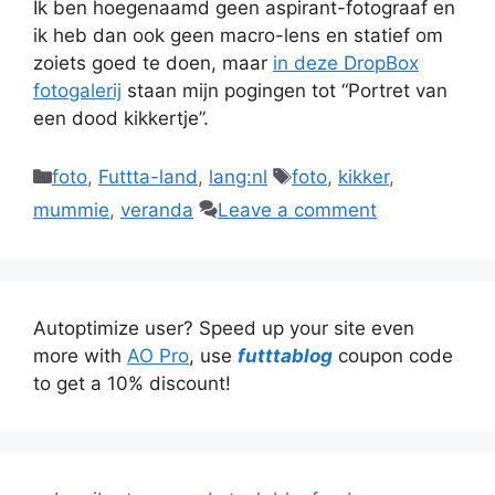
Ik ben hoegenaamd geen aspirant-fotograaf en
ik heb dan ook geen macro-lens en statief om
zoiets goed te doen, maar
in deze DropBox
fotogalerij
staan mijn pogingen tot “Portret van
een dood kikkertje”.
Categories
Tags
foto
,
Futtta-land
,
lang:nl
foto
,
kikker
,
mummie
,
veranda
Leave a comment
Autoptimize user? Speed up your site even
more with
AO Pro
, use
futttablog
coupon code
to get a 10% discount!