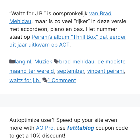
“Waltz for J.B.” is oorspronkelijk
van Brad
Mehldau
, maar is zo veel “rijker” in deze versie
met accordeon, piano en bas. Het nummer
staat op
Peirani’s album “Thrill Box” dat eerder
dit jaar uitkwam op ACT
.
Categories
Tags
lang:nl
,
Muziek
brad mehldau
,
de mooiste
maand ter wereld
,
september
,
vincent peirani
,
waltz for j.b.
1 Comment
Autoptimize user? Speed up your site even
more with
AO Pro
, use
futttablog
coupon code
to get a 10% discount!