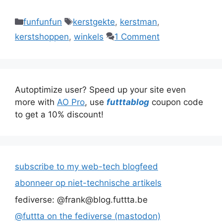
Categories
Tags
funfunfun
kerstgekte
,
kerstman
,
kerstshoppen
,
winkels
1 Comment
Autoptimize user? Speed up your site even
more with
AO Pro
, use
futttablog
coupon code
to get a 10% discount!
subscribe to my web-tech blogfeed
abonneer op niet-technische artikels
fediverse: @frank@blog.futtta.be
@futtta on the fediverse (mastodon)